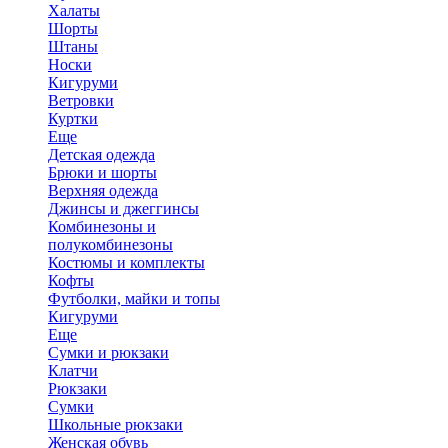
Халаты
Шорты
Штаны
Носки
Кигуруми
Ветровки
Куртки
Еще
Детская одежда
Брюки и шорты
Верхняя одежда
Джинсы и джеггинсы
Комбинезоны и
полукомбинезоны
Костюмы и комплекты
Кофты
Футболки, майки и топы
Кигуруми
Еще
Сумки и рюкзаки
Клатчи
Рюкзаки
Сумки
Школьные рюкзаки
Женская обувь