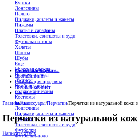
Куртки
Лонгсливы
Пальто
Пиджаки, жилеты и жакеты
Пижамы
Платья и сарафаны
Толстовки, свитшоты и худи
Футболки и топы
Халаты
Шорты
Шубы
Еще
Мужская одежда
Больше категорий
Стать поставщиком
→
Верхняя одежда
Дропшиппинг
Джинсы
Регистрация продавца
Комбинезоны и
Личный кабинет
полукомбинезоны
О проекте
Костюмы
Кофты
Главная
/
Аксессуары
/
Перчатки
/
Перчатки из натуральной кожи 
Лонгсливы
Пиджаки, жилеты и жакеты
Перчатки из натуральной кож
Рубашки
Толстовки, свитшоты и худи
Футболки
Написать отзыв
Футболки-поло