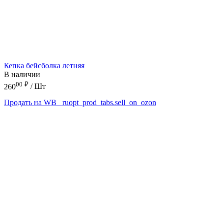
Кепка бейсболка летняя
В наличии
00
₽
260
/ Шт
Продать на WB
_ruopt_prod_tabs.sell_on_ozon