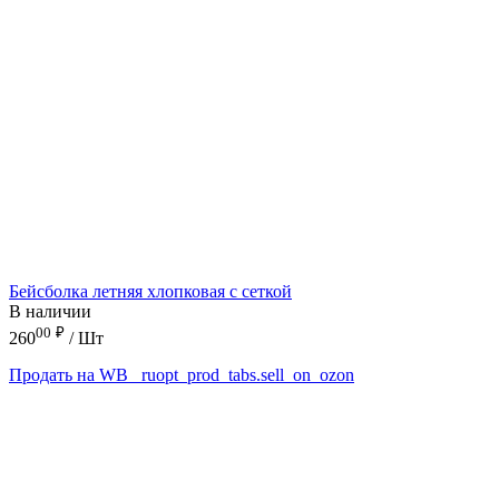
Бейсболка летняя хлопковая с сеткой
В наличии
00
₽
260
/ Шт
Продать на WB
_ruopt_prod_tabs.sell_on_ozon