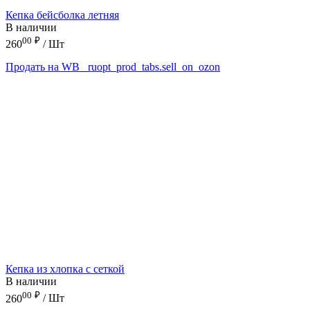
Кепка бейсболка летняя
В наличии
00
₽
260
/ Шт
Продать на WB
_ruopt_prod_tabs.sell_on_ozon
Кепка из хлопка с сеткой
В наличии
00
₽
260
/ Шт