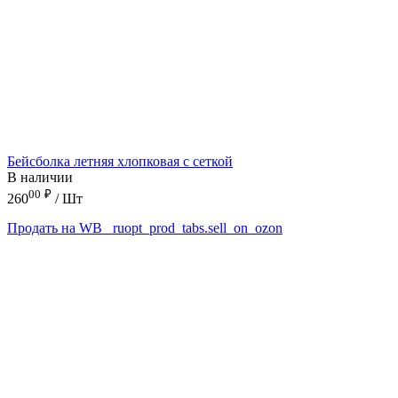
Бейсболка летняя хлопковая с сеткой
В наличии
00
₽
260
/ Шт
Продать на WB
_ruopt_prod_tabs.sell_on_ozon