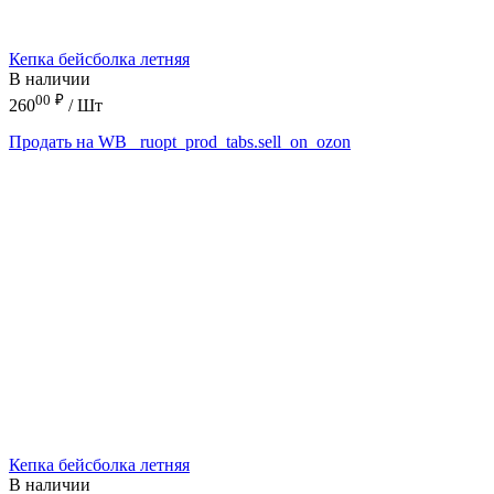
Кепка бейсболка летняя
В наличии
00
₽
260
/ Шт
Продать на WB
_ruopt_prod_tabs.sell_on_ozon
Кепка бейсболка летняя
В наличии