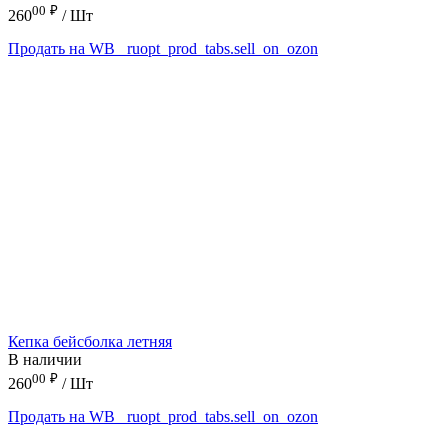
00
₽
260
/ Шт
Продать на WB
_ruopt_prod_tabs.sell_on_ozon
Кепка бейсболка летняя
В наличии
00
₽
260
/ Шт
Продать на WB
_ruopt_prod_tabs.sell_on_ozon