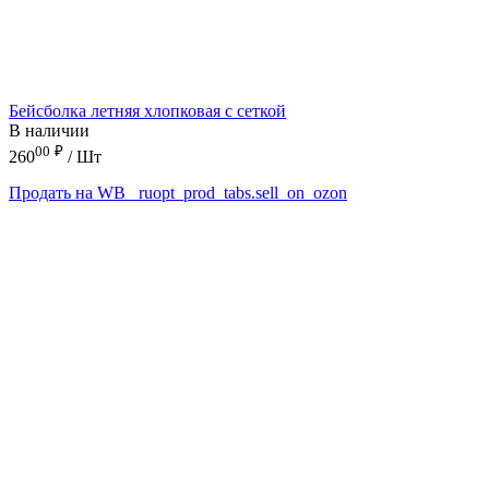
Бейсболка летняя хлопковая с сеткой
В наличии
00
₽
260
/ Шт
Продать на WB
_ruopt_prod_tabs.sell_on_ozon