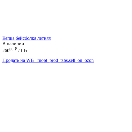
Кепка бейсболка летняя
В наличии
00
₽
260
/ Шт
Продать на WB
_ruopt_prod_tabs.sell_on_ozon