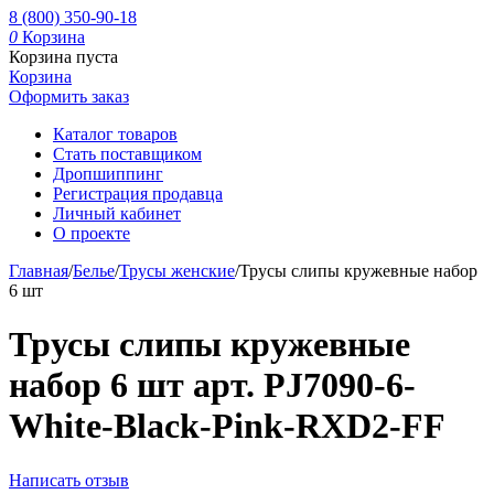
8 (800) 350-90-18
0
Корзина
Корзина пуста
Корзина
Оформить заказ
Каталог товаров
Стать поставщиком
Дропшиппинг
Регистрация продавца
Личный кабинет
О проекте
Главная
/
Белье
/
Трусы женские
/
Трусы слипы кружевные набор
6 шт
Трусы слипы кружевные
набор 6 шт арт. PJ7090-6-
White-Black-Pink-RXD2-FF
Написать отзыв