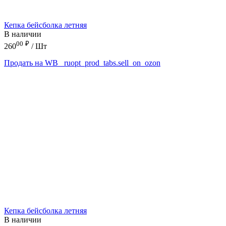
Кепка бейсболка летняя
В наличии
00
₽
260
/ Шт
Продать на WB
_ruopt_prod_tabs.sell_on_ozon
Кепка бейсболка летняя
В наличии