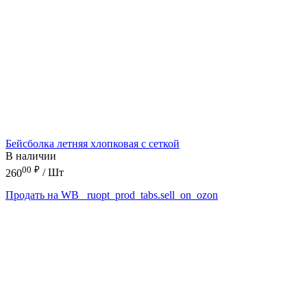
Бейсболка летняя хлопковая с сеткой
В наличии
00
₽
260
/ Шт
Продать на WB
_ruopt_prod_tabs.sell_on_ozon