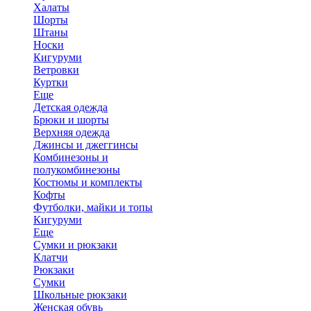
Халаты
Шорты
Штаны
Носки
Кигуруми
Ветровки
Куртки
Еще
Детская одежда
Брюки и шорты
Верхняя одежда
Джинсы и джеггинсы
Комбинезоны и
полукомбинезоны
Костюмы и комплекты
Кофты
Футболки, майки и топы
Кигуруми
Еще
Сумки и рюкзаки
Клатчи
Рюкзаки
Сумки
Школьные рюкзаки
Женская обувь