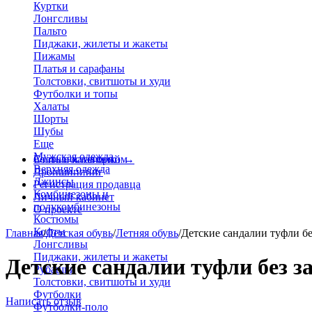
Куртки
Лонгсливы
Пальто
Пиджаки, жилеты и жакеты
Пижамы
Платья и сарафаны
Толстовки, свитшоты и худи
Футболки и топы
Халаты
Шорты
Шубы
Еще
Мужская одежда
Больше категорий
Стать поставщиком
→
Верхняя одежда
Дропшиппинг
Джинсы
Регистрация продавца
Комбинезоны и
Личный кабинет
полукомбинезоны
О проекте
Костюмы
Кофты
Главная
/
Детская обувь
/
Летняя обувь
/
Детские сандалии туфли бе
Лонгсливы
Пиджаки, жилеты и жакеты
Детские сандалии туфли без з
Рубашки
Толстовки, свитшоты и худи
Футболки
Написать отзыв
Футболки-поло