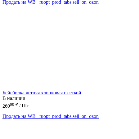
Продать на WB
_ruopt_prod_tabs.sell_on_ozon
Бейсболка летняя хлопковая с сеткой
В наличии
00
₽
260
/ Шт
Продать на WB
_ruopt_prod_tabs.sell_on_ozon