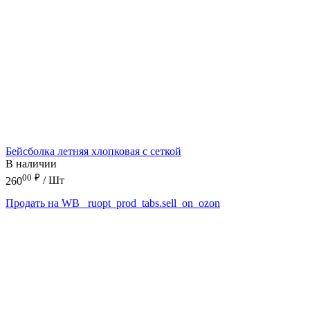
Бейсболка летняя хлопковая с сеткой
В наличии
00
₽
260
/ Шт
Продать на WB
_ruopt_prod_tabs.sell_on_ozon