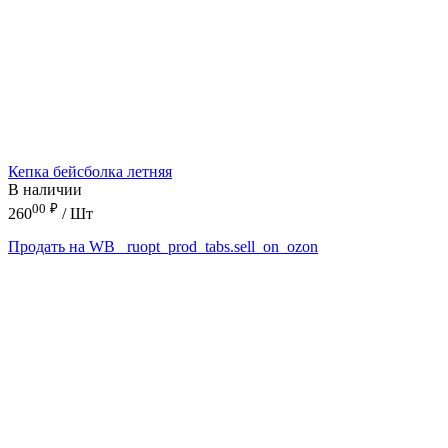
Кепка бейсболка летняя
В наличии
00
₽
260
/ Шт
Продать на WB
_ruopt_prod_tabs.sell_on_ozon