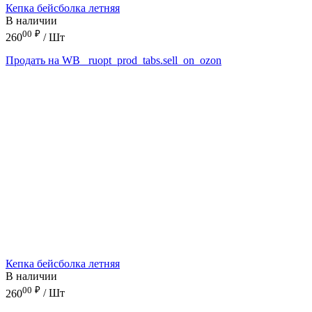
Кепка бейсболка летняя
В наличии
00
₽
260
/ Шт
Продать на WB
_ruopt_prod_tabs.sell_on_ozon
Кепка бейсболка летняя
В наличии
00
₽
260
/ Шт