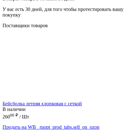
У вас есть 30 дней, для того чтобы протестировать вашу
покупку
Поставщики товаров
Бейсболка летняя хлопковая с сеткой
В наличии
00
₽
260
/ Шт
Продать на WB
_ruopt_prod_tabs.sell_on_ozon