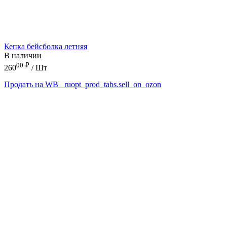
Кепка бейсболка летняя
В наличии
00
₽
260
/ Шт
Продать на WB
_ruopt_prod_tabs.sell_on_ozon