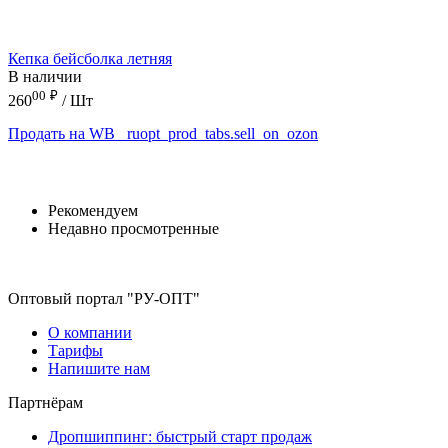
Кепка бейсболка летняя
В наличии
00
₽
260
/ Шт
Продать на WB
_ruopt_prod_tabs.sell_on_ozon
Рекомендуем
Недавно просмотренные
Оптовый портал "РУ-ОПТ"
О компании
Тарифы
Напишите нам
Партнёрам
Дропшиппинг: быстрый старт продаж