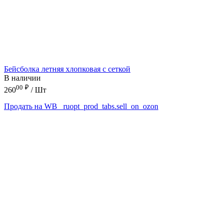
Бейсболка летняя хлопковая с сеткой
В наличии
00
₽
260
/ Шт
Продать на WB
_ruopt_prod_tabs.sell_on_ozon