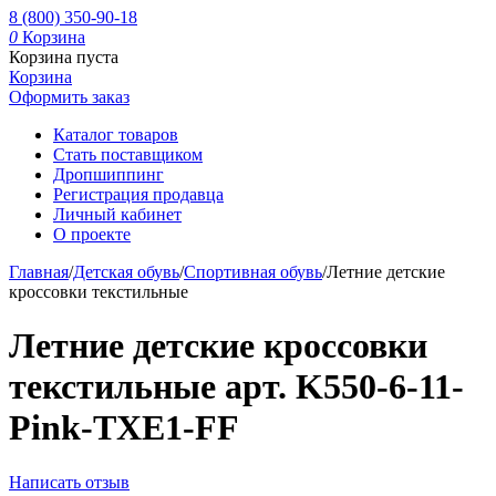
8 (800) 350-90-18
0
Корзина
Корзина пуста
Корзина
Оформить заказ
Каталог товаров
Стать поставщиком
Дропшиппинг
Регистрация продавца
Личный кабинет
О проекте
Главная
/
Детская обувь
/
Спортивная обувь
/
Летние детские
кроссовки текстильные
Летние детские кроссовки
текстильные арт. K550-6-11-
Pink-TXE1-FF
Написать отзыв