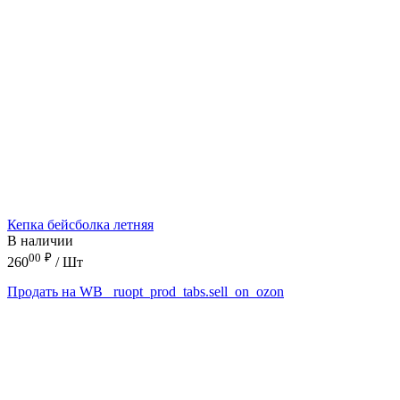
Кепка бейсболка летняя
В наличии
00
₽
260
/ Шт
Продать на WB
_ruopt_prod_tabs.sell_on_ozon