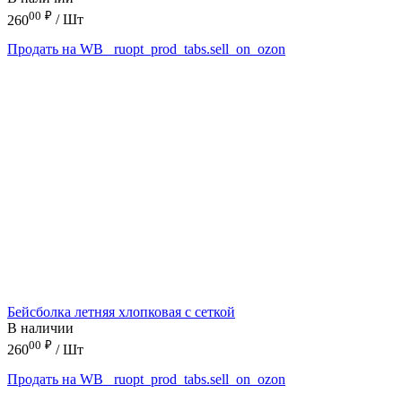
00
₽
260
/ Шт
Продать на WB
_ruopt_prod_tabs.sell_on_ozon
Бейсболка летняя хлопковая с сеткой
В наличии
00
₽
260
/ Шт
Продать на WB
_ruopt_prod_tabs.sell_on_ozon