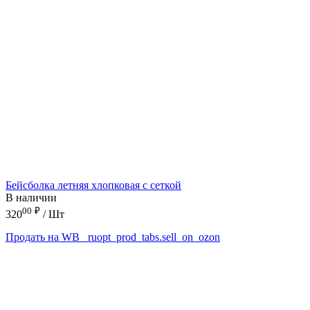
Бейсболка летняя хлопковая с сеткой
В наличии
00
₽
320
/ Шт
Продать на WB
_ruopt_prod_tabs.sell_on_ozon