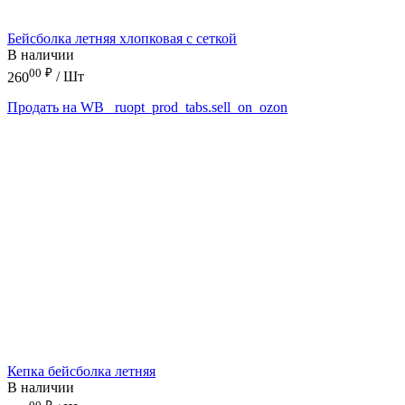
Бейсболка летняя хлопковая с сеткой
В наличии
00
₽
260
/ Шт
Продать на WB
_ruopt_prod_tabs.sell_on_ozon
Кепка бейсболка летняя
В наличии
00
₽