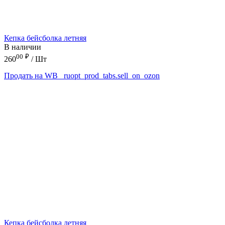
Кепка бейсболка летняя
В наличии
00
₽
260
/ Шт
Продать на WB
_ruopt_prod_tabs.sell_on_ozon
Кепка бейсболка летняя