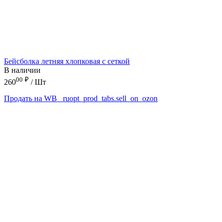
Бейсболка летняя хлопковая с сеткой
В наличии
00
₽
260
/ Шт
Продать на WB
_ruopt_prod_tabs.sell_on_ozon