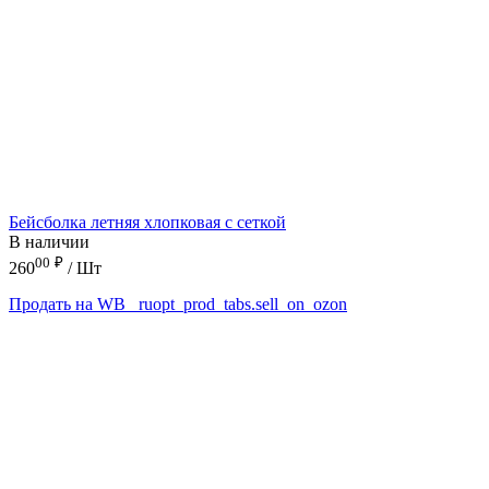
Бейсболка летняя хлопковая с сеткой
В наличии
00
₽
260
/ Шт
Продать на WB
_ruopt_prod_tabs.sell_on_ozon