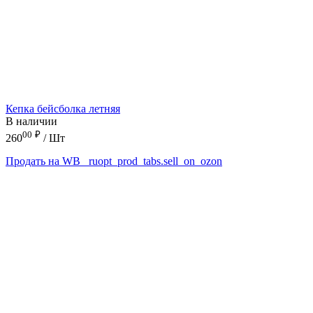
Кепка бейсболка летняя
В наличии
00
₽
260
/ Шт
Продать на WB
_ruopt_prod_tabs.sell_on_ozon