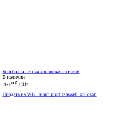
Бейсболка летняя хлопковая с сеткой
В наличии
00
₽
260
/ Шт
Продать на WB
_ruopt_prod_tabs.sell_on_ozon