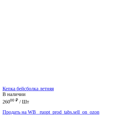
Кепка бейсболка летняя
В наличии
00
₽
260
/ Шт
Продать на WB
_ruopt_prod_tabs.sell_on_ozon