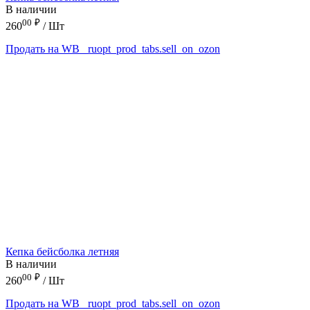
В наличии
00
₽
260
/ Шт
Продать на WB
_ruopt_prod_tabs.sell_on_ozon
Кепка бейсболка летняя
В наличии
00
₽
260
/ Шт
Продать на WB
_ruopt_prod_tabs.sell_on_ozon