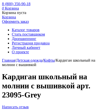
8 (800) 350-90-18
0
Корзина
Корзина пуста
Корзина
Оформить заказ
Каталог товаров
Стать поставщиком
Дропшиппинг
Регистрация продавца
Личный кабинет
О проекте
Главная
/
Детская одежда
/
Кофты
/
Кардиган школьный на
молнии с вышивкой
Кардиган школьный на
молнии с вышивкой арт.
23095-Grey
Написать отзыв