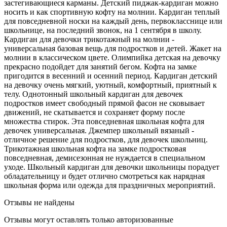
застегивающиеся карманы. Детский пиджак-кардиган можно
носить и как спортивную кофту на молнии. Кардиган теплый
для повседневной носки на каждый день, первокласснице или
школьнице, на последний звонок, на 1 сентября в школу.
Кардиган для девочки трикотажный на молнии -
универсальная базовая вещь для подростков и детей. Жакет на
молнии в классическом цвете. Олимпийка детская на девочку
прекрасно подойдет для занятий бегом. Кофта на замке
пригодится в весенний и осенний период. Кардиган детский
на девочку очень мягкий, уютный, комфортный, приятный к
телу. Однотонный школьный кардиган для девочек
подростков имеет свободный прямой фасон не сковывает
движений, не скатывается и сохраняет форму после
множества стирок. Эта повседневная школьная кофта для
девочек универсальная. Джемпер школьный вязаный -
отличное решение для подростков, для девочек школьниц.
Трикотажная школьная кофта на замке подростковая
повседневная, демисезонная не нуждается в специальном
уходе. Школьный кардиган для девочки школьницы порадует
обладательницу и будет отлично смотреться как нарядная
школьная форма или одежда для праздничных мероприятий.
Отзывы не найдены
Отзывы могут оставлять только авторизованные