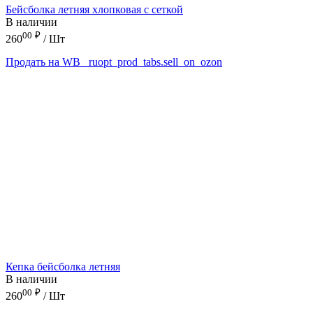
Бейсболка летняя хлопковая с сеткой
В наличии
00
₽
260
/ Шт
Продать на WB
_ruopt_prod_tabs.sell_on_ozon
Кепка бейсболка летняя
В наличии
00
₽
260
/ Шт