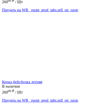
00
₽
260
/ Шт
Продать на WB
_ruopt_prod_tabs.sell_on_ozon
Кепка бейсболка летняя
В наличии
00
₽
260
/ Шт
Продать на WB
_ruopt_prod_tabs.sell_on_ozon