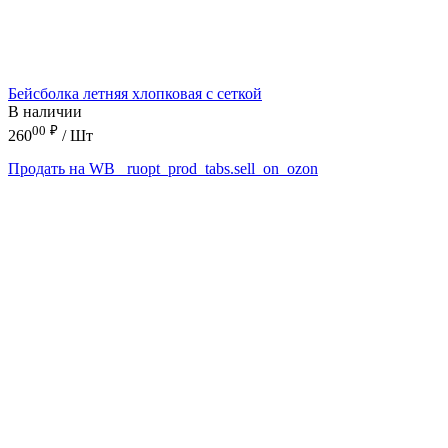
Бейсболка летняя хлопковая с сеткой
В наличии
00
₽
260
/ Шт
Продать на WB
_ruopt_prod_tabs.sell_on_ozon