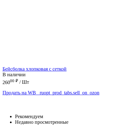
Бейсболка хлопковая с сеткой
В наличии
00
₽
260
/ Шт
Продать на WB
_ruopt_prod_tabs.sell_on_ozon
Рекомендуем
Недавно просмотренные