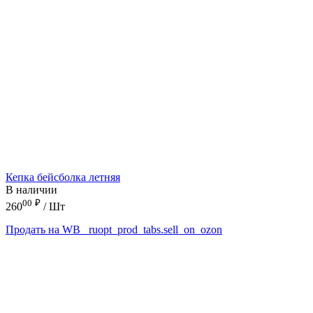
Кепка бейсболка летняя
В наличии
00
₽
260
/ Шт
Продать на WB
_ruopt_prod_tabs.sell_on_ozon