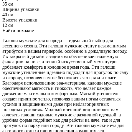
35 см
Ширина упаковки
40 см
Высота упаковки
12 см
Найти похожие
Галоши мужские для огорода — идеальный выбор для
весеннего сезона. Эти галоши мужские станут незаменимым
атрибутом в вашем гардеробе, особенно в дождливую погоду.
Их закрытый дизайн с задником обеспечивает надежную
фиксацию на ноге, а теплый искусственный мех внутри
добавляет комфорта в холодное время года. Эти галоши
мужские утепленные идеально подходят для прогулок по саду
и огороду, позволяя вам не беспокоиться о грязи и влаге.
Благодаря использованию эва-материала, калоши мужские
обеспечивают мягкость и гибкость, что делает каждое
движение максимально комфортным. Мягкий утеплитель
создает приятное тепло, позволяя вашим ногам оставаться
сухими и защищенными даже при неблагоприятных
погодных условиях. Модный внешний вид позволит вам
сочетать галоши садовые мужские с различной одеждой, а
удобная форма подойдет как для работы на даче, так и для
прогулок по парку или городу. Эти галоши мужские eva для
активного отдыха или выполнения домашних дел.