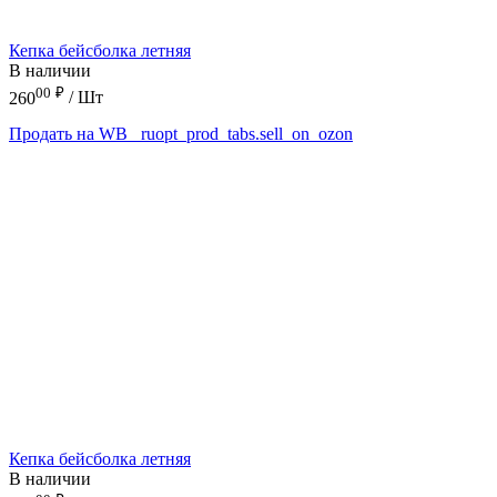
Кепка бейсболка летняя
В наличии
00
₽
260
/ Шт
Продать на WB
_ruopt_prod_tabs.sell_on_ozon
Кепка бейсболка летняя
В наличии