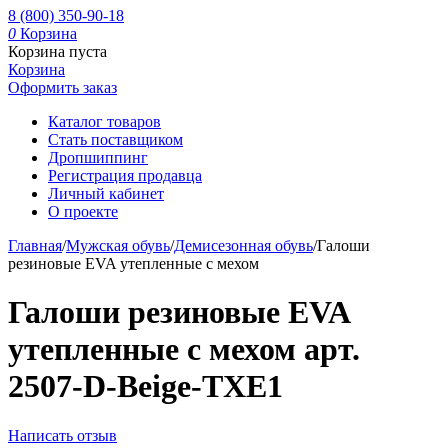
8 (800) 350-90-18
0
Корзина
Корзина пуста
Корзина
Оформить заказ
Каталог товаров
Стать поставщиком
Дропшиппинг
Регистрация продавца
Личный кабинет
О проекте
Главная
/
Мужская обувь
/
Демисезонная обувь
/
Галоши
резиновые EVA утепленные с мехом
Галоши резиновые EVA
утепленные с мехом арт.
2507-D-Beige-TXE1
Написать отзыв