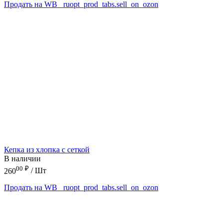
Продать на WB
_ruopt_prod_tabs.sell_on_ozon
Кепка из хлопка с сеткой
В наличии
00
₽
260
/ Шт
Продать на WB
_ruopt_prod_tabs.sell_on_ozon