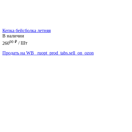
Кепка бейсболка летняя
В наличии
00
₽
260
/ Шт
Продать на WB
_ruopt_prod_tabs.sell_on_ozon