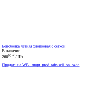
Бейсболка летняя хлопковая с сеткой
В наличии
00
₽
260
/ Шт
Продать на WB
_ruopt_prod_tabs.sell_on_ozon