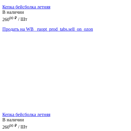
Кепка бейсболка летняя
В наличии
00
₽
260
/ Шт
Продать на WB
_ruopt_prod_tabs.sell_on_ozon
Кепка бейсболка летняя
В наличии
00
₽
260
/ Шт