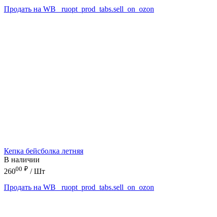
Продать на WB
_ruopt_prod_tabs.sell_on_ozon
Кепка бейсболка летняя
В наличии
00
₽
260
/ Шт
Продать на WB
_ruopt_prod_tabs.sell_on_ozon