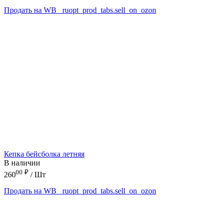
Продать на WB
_ruopt_prod_tabs.sell_on_ozon
Кепка бейсболка летняя
В наличии
00
₽
260
/ Шт
Продать на WB
_ruopt_prod_tabs.sell_on_ozon