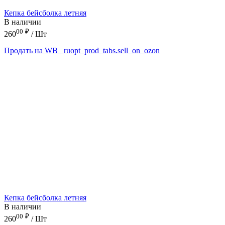
Кепка бейсболка летняя
В наличии
00
₽
260
/ Шт
Продать на WB
_ruopt_prod_tabs.sell_on_ozon
Кепка бейсболка летняя
В наличии
00
₽
260
/ Шт