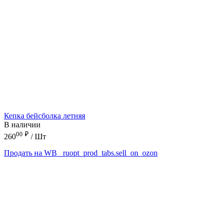
Кепка бейсболка летняя
В наличии
00
₽
260
/ Шт
Продать на WB
_ruopt_prod_tabs.sell_on_ozon