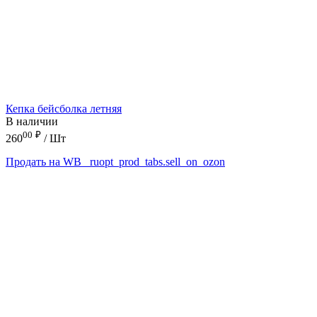
Кепка бейсболка летняя
В наличии
00
₽
260
/ Шт
Продать на WB
_ruopt_prod_tabs.sell_on_ozon