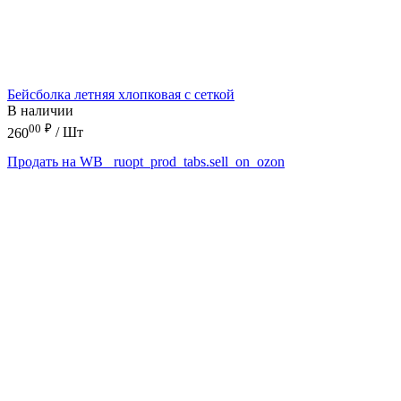
Бейсболка летняя хлопковая с сеткой
В наличии
00
₽
260
/ Шт
Продать на WB
_ruopt_prod_tabs.sell_on_ozon