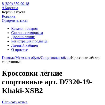
8 (800) 350-90-18
0
Корзина
Корзина пуста
Корзина
Оформить заказ
Каталог товаров
Стать поставщиком
Дропшиппинг
Регистрация продавца
Личный кабинет
О проекте
Главная
/
Мужская обувь
/
Спортивная обувь
/
Кроссовки лёгкие
спортивные
Кроссовки лёгкие
спортивные арт. D7320-19-
Khaki-XSB2
Написать отзыв