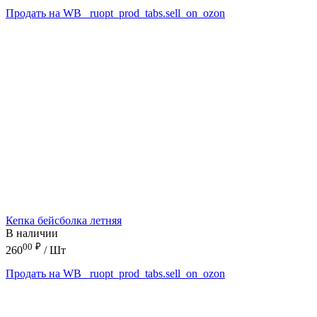
Продать на WB
_ruopt_prod_tabs.sell_on_ozon
Кепка бейсболка летняя
В наличии
00
₽
260
/ Шт
Продать на WB
_ruopt_prod_tabs.sell_on_ozon