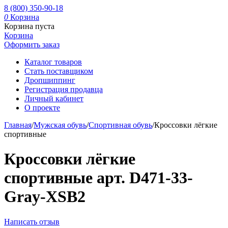
8 (800) 350-90-18
0
Корзина
Корзина пуста
Корзина
Оформить заказ
Каталог товаров
Стать поставщиком
Дропшиппинг
Регистрация продавца
Личный кабинет
О проекте
Главная
/
Мужская обувь
/
Спортивная обувь
/
Кроссовки лёгкие
спортивные
Кроссовки лёгкие
спортивные арт. D471-33-
Gray-XSB2
Написать отзыв