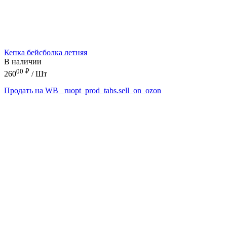
Кепка бейсболка летняя
В наличии
00
₽
260
/ Шт
Продать на WB
_ruopt_prod_tabs.sell_on_ozon