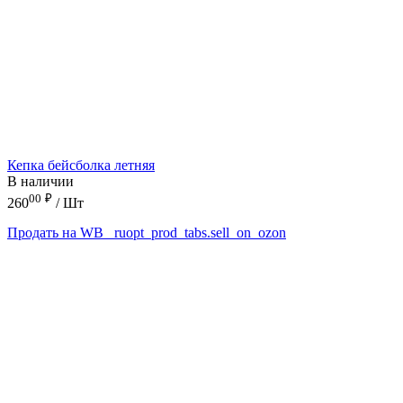
Кепка бейсболка летняя
В наличии
00
₽
260
/ Шт
Продать на WB
_ruopt_prod_tabs.sell_on_ozon