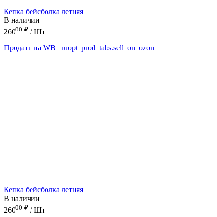
Кепка бейсболка летняя
В наличии
00
₽
260
/ Шт
Продать на WB
_ruopt_prod_tabs.sell_on_ozon
Кепка бейсболка летняя
В наличии
00
₽
260
/ Шт