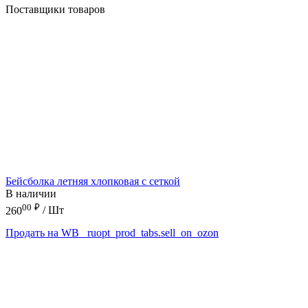
Поставщики товаров
Бейсболка летняя хлопковая с сеткой
В наличии
00
₽
260
/ Шт
Продать на WB
_ruopt_prod_tabs.sell_on_ozon