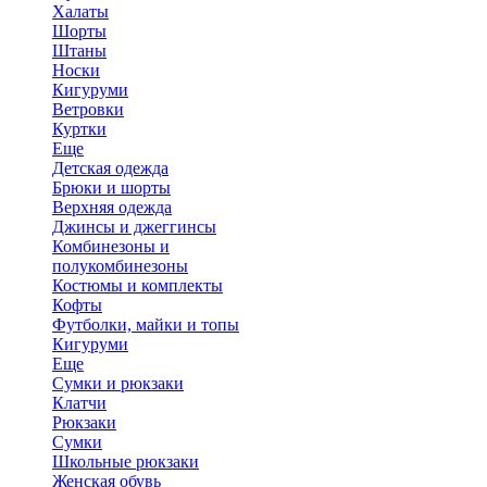
Халаты
Шорты
Штаны
Носки
Кигуруми
Ветровки
Куртки
Еще
Детская одежда
Брюки и шорты
Верхняя одежда
Джинсы и джеггинсы
Комбинезоны и
полукомбинезоны
Костюмы и комплекты
Кофты
Футболки, майки и топы
Кигуруми
Еще
Сумки и рюкзаки
Клатчи
Рюкзаки
Сумки
Школьные рюкзаки
Женская обувь