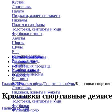
Куртки
Лонгсливы
Пальто
Пиджаки, жилеты и жакеты
Пижамы
Платья и сарафаны
Толстовки, свитшоты и худи
Футболки и топы
Халаты
Шорты
Шубы
Еще
Мужская одежда
Больше категорий
Стать поставщиком
→
Верхняя одежда
Дропшиппинг
Джинсы
Регистрация продавца
Комбинезоны и
Личный кабинет
полукомбинезоны
О проекте
Костюмы
Кофты
Главная
/
Мужская обувь
/
Спортивная обувь
/
Кроссовки спортивн
Лонгсливы
Пиджаки, жилеты и жакеты
Кроссовки спортивные демисе
Рубашки
Толстовки, свитшоты и худи
Футболки
Написать отзыв
Футболки-поло