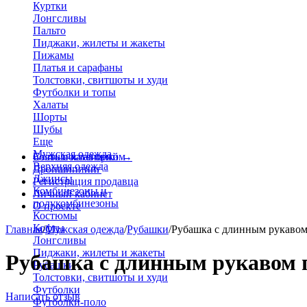
Куртки
Лонгсливы
Пальто
Пиджаки, жилеты и жакеты
Пижамы
Платья и сарафаны
Толстовки, свитшоты и худи
Футболки и топы
Халаты
Шорты
Шубы
Еще
Мужская одежда
Больше категорий
Стать поставщиком
→
Верхняя одежда
Дропшиппинг
Джинсы
Регистрация продавца
Комбинезоны и
Личный кабинет
полукомбинезоны
О проекте
Костюмы
Кофты
Главная
/
Мужская одежда
/
Рубашки
/
Рубашка с длинным рукавом
Лонгсливы
Пиджаки, жилеты и жакеты
Рубашка с длинным рукавом 
Рубашки
Толстовки, свитшоты и худи
Футболки
Написать отзыв
Футболки-поло