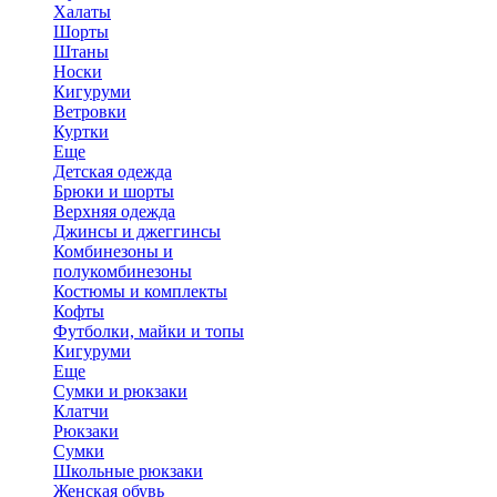
Халаты
Шорты
Штаны
Носки
Кигуруми
Ветровки
Куртки
Еще
Детская одежда
Брюки и шорты
Верхняя одежда
Джинсы и джеггинсы
Комбинезоны и
полукомбинезоны
Костюмы и комплекты
Кофты
Футболки, майки и топы
Кигуруми
Еще
Сумки и рюкзаки
Клатчи
Рюкзаки
Сумки
Школьные рюкзаки
Женская обувь