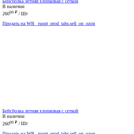
Бейсболка летняя хлопковая с сеткой
В наличии
00
₽
260
/ Шт
Продать на WB
_ruopt_prod_tabs.sell_on_ozon
Бейсболка летняя хлопковая с сеткой
В наличии
00
₽
260
/ Шт
Продать на WB
_ruopt_prod_tabs.sell_on_ozon