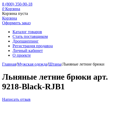
8 (800) 350-90-18
0
Корзина
Корзина пуста
Корзина
Оформить заказ
Каталог товаров
Стать поставщиком
Дропшиппинг
Регистрация продавца
Личный кабинет
О проекте
Главная
/
Мужская одежда
/
Штаны
/
Льняные летние брюки
Льняные летние брюки арт.
9218-Black-RJB1
Написать отзыв