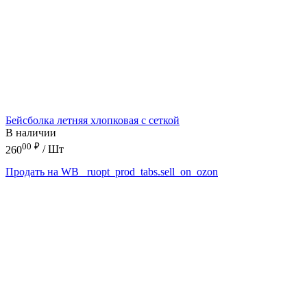
Бейсболка летняя хлопковая с сеткой
В наличии
00
₽
260
/ Шт
Продать на WB
_ruopt_prod_tabs.sell_on_ozon