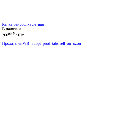
Кепка бейсболка летняя
В наличии
00
₽
260
/ Шт
Продать на WB
_ruopt_prod_tabs.sell_on_ozon