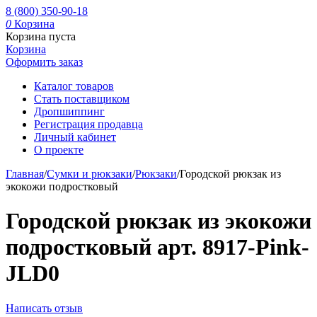
8 (800) 350-90-18
0
Корзина
Корзина пуста
Корзина
Оформить заказ
Каталог товаров
Стать поставщиком
Дропшиппинг
Регистрация продавца
Личный кабинет
О проекте
Главная
/
Сумки и рюкзаки
/
Рюкзаки
/
Городской рюкзак из
экокожи подростковый
Городской рюкзак из экокожи
подростковый арт. 8917-Pink-
JLD0
Написать отзыв