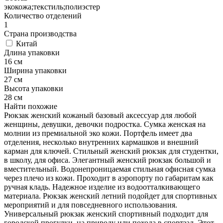
экокожа;текстиль;полиэстер
Количество отделений
1
Страна производства
Китай
Длина упаковки
16 см
Ширина упаковки
27 см
Высота упаковки
28 см
Найти похожие
Рюкзак женский кожаный базовый аксессуар для любой
женщины, девушки, девочки подростка. Сумка женская на
молнии из премиальной эко кожи. Портфель имеет два
отделения, несколько внутренних кармашков и внешний
карман для ключей. Стильный женский рюкзак для студентки,
в школу, для офиса. Элегантный женский рюкзак большой и
вместительный. Водонепроницаемая стильная офисная сумка
через плечо из кожи. Проходит в аэропорту по габаритам как
ручная кладь. Надежное изделие из водоотталкивающего
материала. Рюкзак женский летний подойдет для спортивных
мероприятий и для повседневного использования.
Универсальный рюкзак женский спортивный подходит для
городской прогулки, на природу или похода в спортзал. Этот