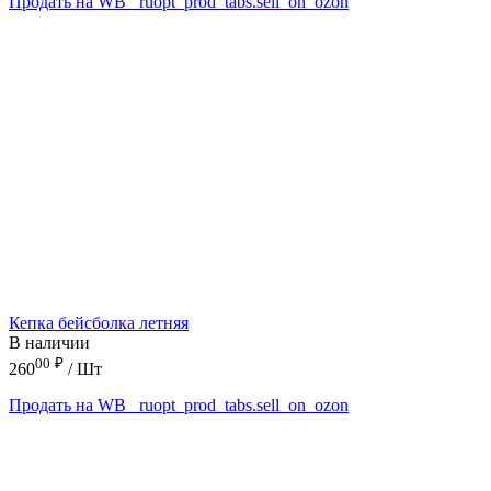
Продать на WB
_ruopt_prod_tabs.sell_on_ozon
Кепка бейсболка летняя
В наличии
00
₽
260
/ Шт
Продать на WB
_ruopt_prod_tabs.sell_on_ozon