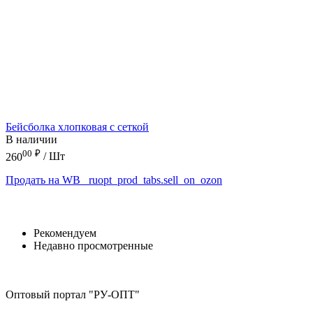
Бейсболка хлопковая с сеткой
В наличии
00
₽
260
/ Шт
Продать на WB
_ruopt_prod_tabs.sell_on_ozon
Рекомендуем
Недавно просмотренные
Оптовый портал "РУ-ОПТ"