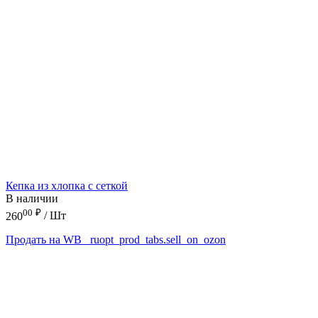
Кепка из хлопка с сеткой
В наличии
00
₽
260
/ Шт
Продать на WB
_ruopt_prod_tabs.sell_on_ozon