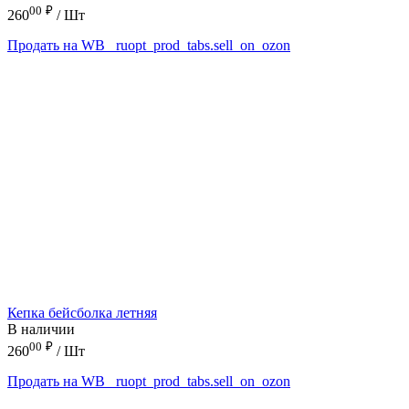
00
₽
260
/ Шт
Продать на WB
_ruopt_prod_tabs.sell_on_ozon
Кепка бейсболка летняя
В наличии
00
₽
260
/ Шт
Продать на WB
_ruopt_prod_tabs.sell_on_ozon