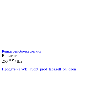
Кепка бейсболка летняя
В наличии
00
₽
260
/ Шт
Продать на WB
_ruopt_prod_tabs.sell_on_ozon