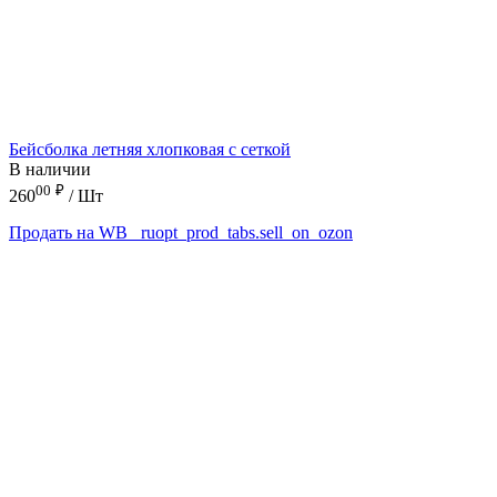
Бейсболка летняя хлопковая с сеткой
В наличии
00
₽
260
/ Шт
Продать на WB
_ruopt_prod_tabs.sell_on_ozon