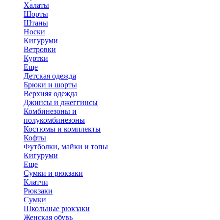
Халаты
Шорты
Штаны
Носки
Кигуруми
Ветровки
Куртки
Еще
Детская одежда
Брюки и шорты
Верхняя одежда
Джинсы и джеггинсы
Комбинезоны и
полукомбинезоны
Костюмы и комплекты
Кофты
Футболки, майки и топы
Кигуруми
Еще
Сумки и рюкзаки
Клатчи
Рюкзаки
Сумки
Школьные рюкзаки
Женская обувь