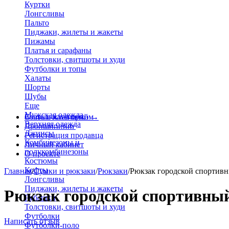
Куртки
Лонгсливы
Пальто
Пиджаки, жилеты и жакеты
Пижамы
Платья и сарафаны
Толстовки, свитшоты и худи
Футболки и топы
Халаты
Шорты
Шубы
Еще
Мужская одежда
Больше категорий
Стать поставщиком
→
Верхняя одежда
Дропшиппинг
Джинсы
Регистрация продавца
Комбинезоны и
Личный кабинет
полукомбинезоны
О проекте
Костюмы
Кофты
Главная
/
Сумки и рюкзаки
/
Рюкзаки
/
Рюкзак городской спортивн
Лонгсливы
Пиджаки, жилеты и жакеты
Рюкзак городской спортивный
Рубашки
Толстовки, свитшоты и худи
Футболки
Написать отзыв
Футболки-поло