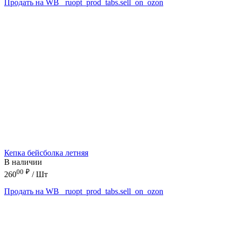
Продать на WB
_ruopt_prod_tabs.sell_on_ozon
Кепка бейсболка летняя
В наличии
00
₽
260
/ Шт
Продать на WB
_ruopt_prod_tabs.sell_on_ozon