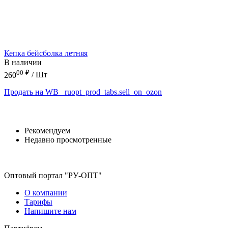
Кепка бейсболка летняя
В наличии
00
₽
260
/ Шт
Продать на WB
_ruopt_prod_tabs.sell_on_ozon
Рекомендуем
Недавно просмотренные
Оптовый портал "РУ-ОПТ"
О компании
Тарифы
Напишите нам