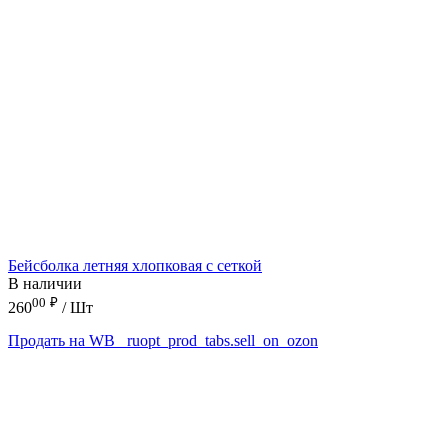
Бейсболка летняя хлопковая с сеткой
В наличии
00
₽
260
/ Шт
Продать на WB
_ruopt_prod_tabs.sell_on_ozon