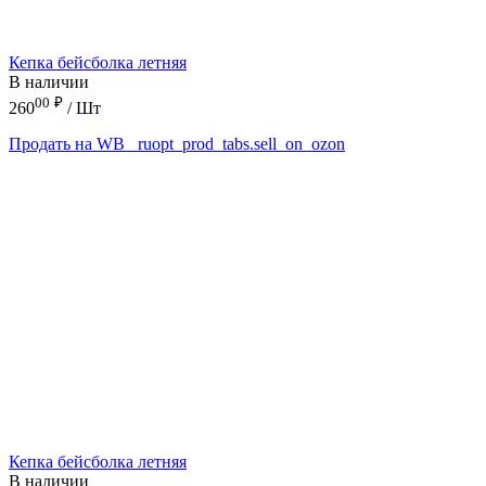
Кепка бейсболка летняя
В наличии
00
₽
260
/ Шт
Продать на WB
_ruopt_prod_tabs.sell_on_ozon
Кепка бейсболка летняя
В наличии