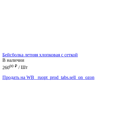
Бейсболка летняя хлопковая с сеткой
В наличии
00
₽
260
/ Шт
Продать на WB
_ruopt_prod_tabs.sell_on_ozon