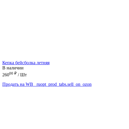
Кепка бейсболка летняя
В наличии
00
₽
260
/ Шт
Продать на WB
_ruopt_prod_tabs.sell_on_ozon