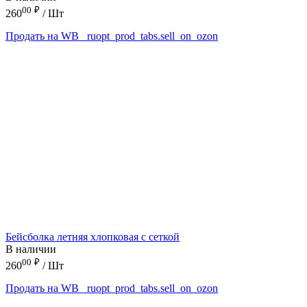
00
₽
260
/ Шт
Продать на WB
_ruopt_prod_tabs.sell_on_ozon
Бейсболка летняя хлопковая с сеткой
В наличии
00
₽
260
/ Шт
Продать на WB
_ruopt_prod_tabs.sell_on_ozon