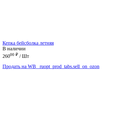
Кепка бейсболка летняя
В наличии
00
₽
260
/ Шт
Продать на WB
_ruopt_prod_tabs.sell_on_ozon