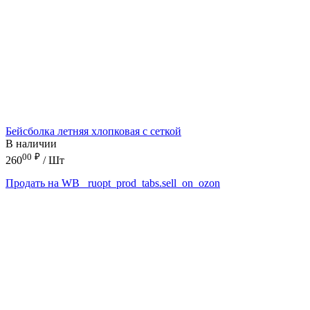
Бейсболка летняя хлопковая с сеткой
В наличии
00
₽
260
/ Шт
Продать на WB
_ruopt_prod_tabs.sell_on_ozon