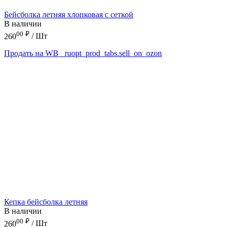
Бейсболка летняя хлопковая с сеткой
В наличии
00
₽
260
/ Шт
Продать на WB
_ruopt_prod_tabs.sell_on_ozon
Кепка бейсболка летняя
В наличии
00
₽
260
/ Шт