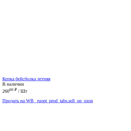
Кепка бейсболка летняя
В наличии
00
₽
260
/ Шт
Продать на WB
_ruopt_prod_tabs.sell_on_ozon