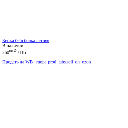
Кепка бейсболка летняя
В наличии
00
₽
260
/ Шт
Продать на WB
_ruopt_prod_tabs.sell_on_ozon