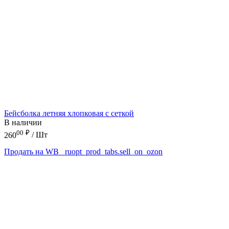
Бейсболка летняя хлопковая с сеткой
В наличии
00
₽
260
/ Шт
Продать на WB
_ruopt_prod_tabs.sell_on_ozon