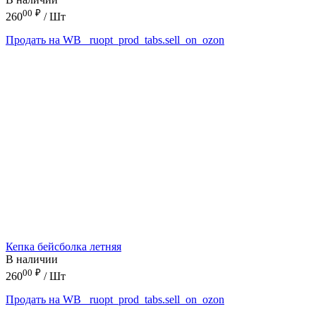
00
₽
260
/ Шт
Продать на WB
_ruopt_prod_tabs.sell_on_ozon
Кепка бейсболка летняя
В наличии
00
₽
260
/ Шт
Продать на WB
_ruopt_prod_tabs.sell_on_ozon