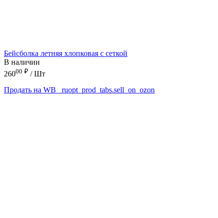
Бейсболка летняя хлопковая с сеткой
В наличии
00
₽
260
/ Шт
Продать на WB
_ruopt_prod_tabs.sell_on_ozon