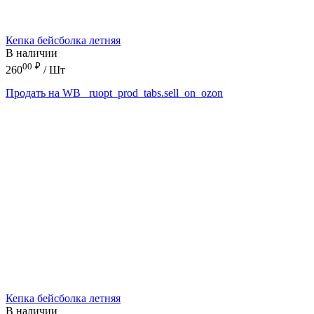
Кепка бейсболка летняя
В наличии
00
₽
260
/ Шт
Продать на WB
_ruopt_prod_tabs.sell_on_ozon
Кепка бейсболка летняя
В наличии