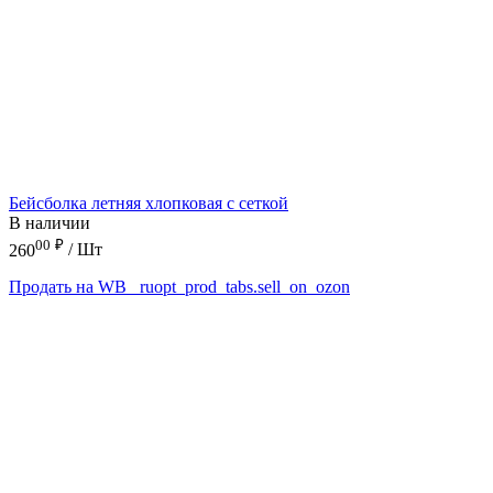
Бейсболка летняя хлопковая с сеткой
В наличии
00
₽
260
/ Шт
Продать на WB
_ruopt_prod_tabs.sell_on_ozon