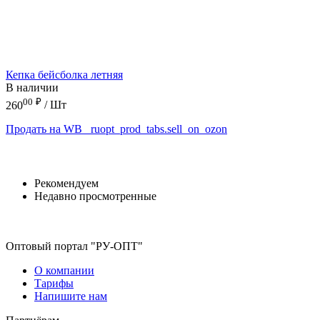
Кепка бейсболка летняя
В наличии
00
₽
260
/ Шт
Продать на WB
_ruopt_prod_tabs.sell_on_ozon
Рекомендуем
Недавно просмотренные
Оптовый портал "РУ-ОПТ"
О компании
Тарифы
Напишите нам