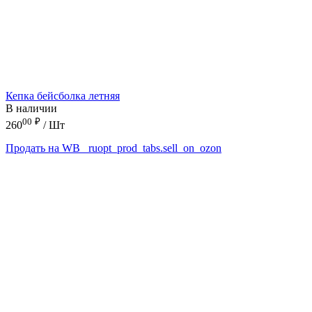
Кепка бейсболка летняя
В наличии
00
₽
260
/ Шт
Продать на WB
_ruopt_prod_tabs.sell_on_ozon