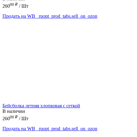
00
₽
260
/ Шт
Продать на WB
_ruopt_prod_tabs.sell_on_ozon
Бейсболка летняя хлопковая с сеткой
В наличии
00
₽
260
/ Шт
Продать на WB
_ruopt_prod_tabs.sell_on_ozon