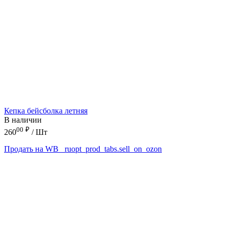
Кепка бейсболка летняя
В наличии
00
₽
260
/ Шт
Продать на WB
_ruopt_prod_tabs.sell_on_ozon