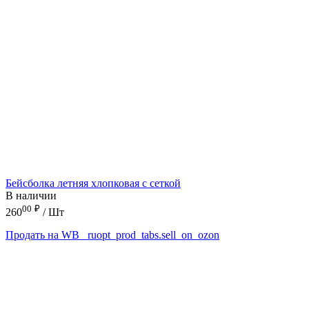
Бейсболка летняя хлопковая с сеткой
В наличии
00
₽
260
/ Шт
Продать на WB
_ruopt_prod_tabs.sell_on_ozon