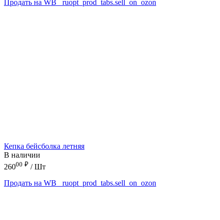
Продать на WB
_ruopt_prod_tabs.sell_on_ozon
Кепка бейсболка летняя
В наличии
00
₽
260
/ Шт
Продать на WB
_ruopt_prod_tabs.sell_on_ozon