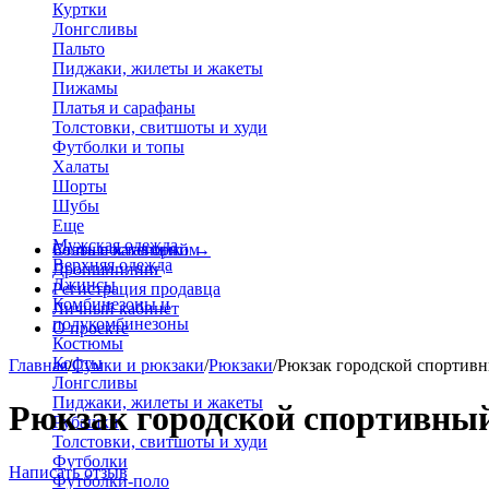
Куртки
Лонгсливы
Пальто
Пиджаки, жилеты и жакеты
Пижамы
Платья и сарафаны
Толстовки, свитшоты и худи
Футболки и топы
Халаты
Шорты
Шубы
Еще
Мужская одежда
Больше категорий
Стать поставщиком
→
Верхняя одежда
Дропшиппинг
Джинсы
Регистрация продавца
Комбинезоны и
Личный кабинет
полукомбинезоны
О проекте
Костюмы
Кофты
Главная
/
Сумки и рюкзаки
/
Рюкзаки
/
Рюкзак городской спортивн
Лонгсливы
Пиджаки, жилеты и жакеты
Рюкзак городской спортивный 
Рубашки
Толстовки, свитшоты и худи
Футболки
Написать отзыв
Футболки-поло