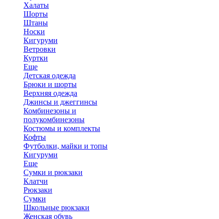
Халаты
Шорты
Штаны
Носки
Кигуруми
Ветровки
Куртки
Еще
Детская одежда
Брюки и шорты
Верхняя одежда
Джинсы и джеггинсы
Комбинезоны и
полукомбинезоны
Костюмы и комплекты
Кофты
Футболки, майки и топы
Кигуруми
Еще
Сумки и рюкзаки
Клатчи
Рюкзаки
Сумки
Школьные рюкзаки
Женская обувь