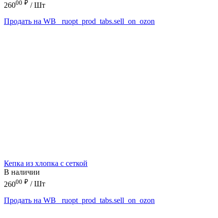
00
₽
260
/ Шт
Продать на WB
_ruopt_prod_tabs.sell_on_ozon
Кепка из хлопка с сеткой
В наличии
00
₽
260
/ Шт
Продать на WB
_ruopt_prod_tabs.sell_on_ozon