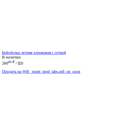
Бейсболка летняя хлопковая с сеткой
В наличии
00
₽
260
/ Шт
Продать на WB
_ruopt_prod_tabs.sell_on_ozon