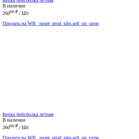
Кепка бейсболка летняя
В наличии
00
₽
260
/ Шт
Продать на WB
_ruopt_prod_tabs.sell_on_ozon
Кепка бейсболка летняя
В наличии
00
₽
260
/ Шт
Продать на WB
_ruopt_prod_tabs.sell_on_ozon