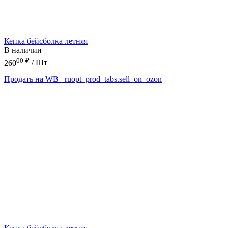
Кепка бейсболка летняя
В наличии
00
₽
260
/ Шт
Продать на WB
_ruopt_prod_tabs.sell_on_ozon