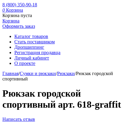
8 (800) 350-90-18
0
Корзина
Корзина пуста
Корзина
Оформить заказ
Каталог товаров
Стать поставщиком
Дропшиппинг
Регистрация продавца
Личный кабинет
О проекте
Главная
/
Сумки и рюкзаки
/
Рюкзаки
/
Рюкзак городской
спортивный
Рюкзак городской
спортивный арт. 618-graffit
Написать отзыв