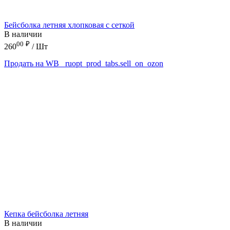
Бейсболка летняя хлопковая с сеткой
В наличии
00
₽
260
/ Шт
Продать на WB
_ruopt_prod_tabs.sell_on_ozon
Кепка бейсболка летняя
В наличии