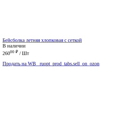
Бейсболка летняя хлопковая с сеткой
В наличии
00
₽
260
/ Шт
Продать на WB
_ruopt_prod_tabs.sell_on_ozon