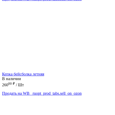
Кепка бейсболка летняя
В наличии
00
₽
260
/ Шт
Продать на WB
_ruopt_prod_tabs.sell_on_ozon