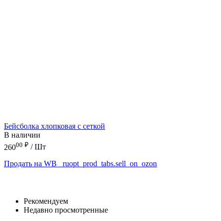
Бейсболка хлопковая с сеткой
В наличии
00
₽
260
/ Шт
Продать на WB
_ruopt_prod_tabs.sell_on_ozon
Рекомендуем
Недавно просмотренные