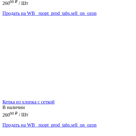
00
₽
260
/ Шт
Продать на WB
_ruopt_prod_tabs.sell_on_ozon
Кепка из хлопка с сеткой
В наличии
00
₽
260
/ Шт
Продать на WB
_ruopt_prod_tabs.sell_on_ozon