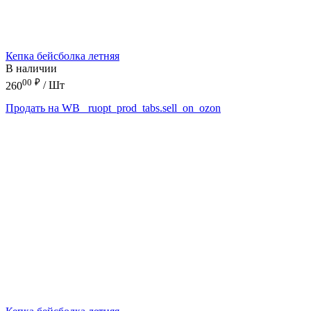
Кепка бейсболка летняя
В наличии
00
₽
260
/ Шт
Продать на WB
_ruopt_prod_tabs.sell_on_ozon