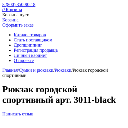
8 (800) 350-90-18
0
Корзина
Корзина пуста
Корзина
Оформить заказ
Каталог товаров
Стать поставщиком
Дропшиппинг
Регистрация продавца
Личный кабинет
О проекте
Главная
/
Сумки и рюкзаки
/
Рюкзаки
/
Рюкзак городской
спортивный
Рюкзак городской
спортивный арт. 3011-black
Написать отзыв