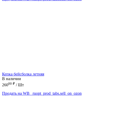
Кепка бейсболка летняя
В наличии
00
₽
260
/ Шт
Продать на WB
_ruopt_prod_tabs.sell_on_ozon