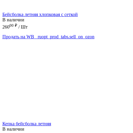
Бейсболка летняя хлопковая с сеткой
В наличии
00
₽
260
/ Шт
Продать на WB
_ruopt_prod_tabs.sell_on_ozon
Кепка бейсболка летняя
В наличии