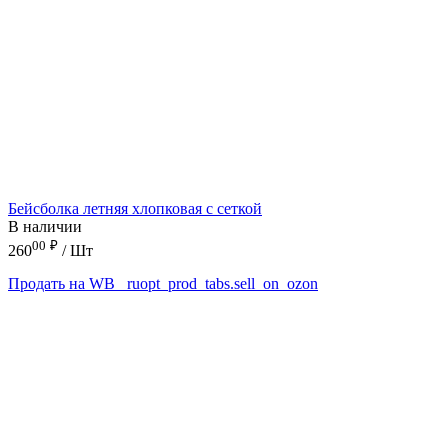
Бейсболка летняя хлопковая с сеткой
В наличии
00
₽
260
/ Шт
Продать на WB
_ruopt_prod_tabs.sell_on_ozon