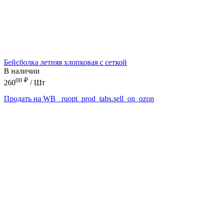
Бейсболка летняя хлопковая с сеткой
В наличии
00
₽
260
/ Шт
Продать на WB
_ruopt_prod_tabs.sell_on_ozon