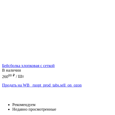
Бейсболка хлопковая с сеткой
В наличии
00
₽
260
/ Шт
Продать на WB
_ruopt_prod_tabs.sell_on_ozon
Рекомендуем
Недавно просмотренные