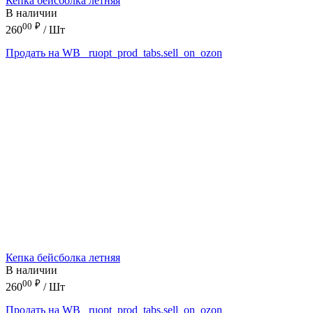
Кепка бейсболка летняя
В наличии
00
₽
260
/ Шт
Продать на WB
_ruopt_prod_tabs.sell_on_ozon
Кепка бейсболка летняя
В наличии
00
₽
260
/ Шт
Продать на WB
_ruopt_prod_tabs.sell_on_ozon