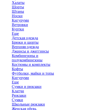
Халаты
Шорты
Штаны
Носки
Кигуруми
Ветровки
Куртки
Еще
Детская одежда
Брюки и шорты
Верхняя одежда
Джинсы и джеггинсы
Комбинезоны и
полукомбинезоны
Костюмы и комплекты
Кофты
Футболки, майки и топы
Кигуруми
Еще
Сумки и рюкзаки
Клатчи
Рюкзаки
Сумки
Школьные рюкзаки
Женская обувь