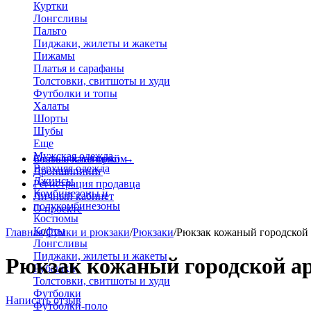
Куртки
Лонгсливы
Пальто
Пиджаки, жилеты и жакеты
Пижамы
Платья и сарафаны
Толстовки, свитшоты и худи
Футболки и топы
Халаты
Шорты
Шубы
Еще
Мужская одежда
Больше категорий
Стать поставщиком
→
Верхняя одежда
Дропшиппинг
Джинсы
Регистрация продавца
Комбинезоны и
Личный кабинет
полукомбинезоны
О проекте
Костюмы
Кофты
Главная
/
Сумки и рюкзаки
/
Рюкзаки
/
Рюкзак кожаный городской
Лонгсливы
Пиджаки, жилеты и жакеты
Рюкзак кожаный городской ар
Рубашки
Толстовки, свитшоты и худи
Футболки
Написать отзыв
Футболки-поло