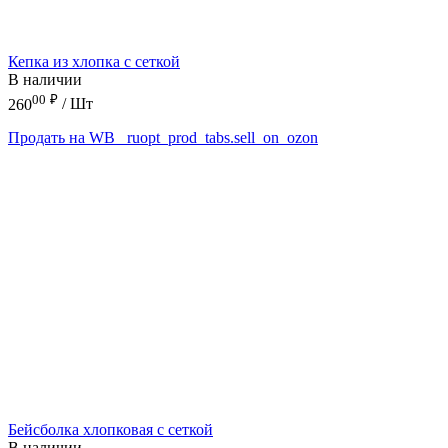
Кепка из хлопка с сеткой
В наличии
00
₽
260
/ Шт
Продать на WB
_ruopt_prod_tabs.sell_on_ozon
Бейсболка хлопковая с сеткой
В наличии