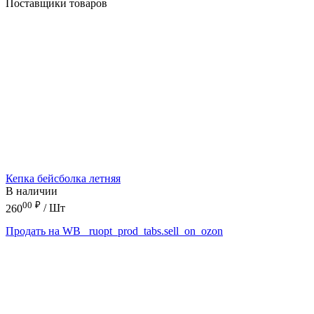
Поставщики товаров
Кепка бейсболка летняя
В наличии
00
₽
260
/ Шт
Продать на WB
_ruopt_prod_tabs.sell_on_ozon