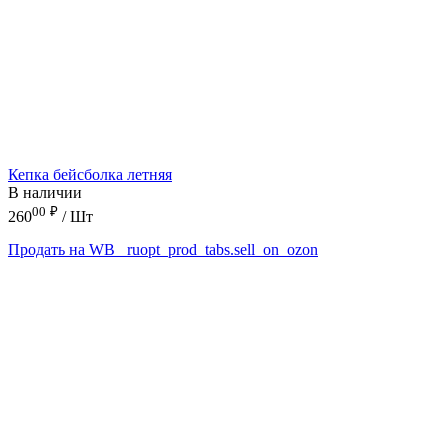
Кепка бейсболка летняя
В наличии
00
₽
260
/ Шт
Продать на WB
_ruopt_prod_tabs.sell_on_ozon