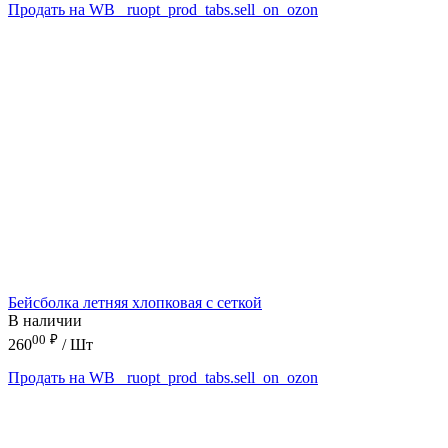
Продать на WB
_ruopt_prod_tabs.sell_on_ozon
Бейсболка летняя хлопковая с сеткой
В наличии
00
₽
260
/ Шт
Продать на WB
_ruopt_prod_tabs.sell_on_ozon