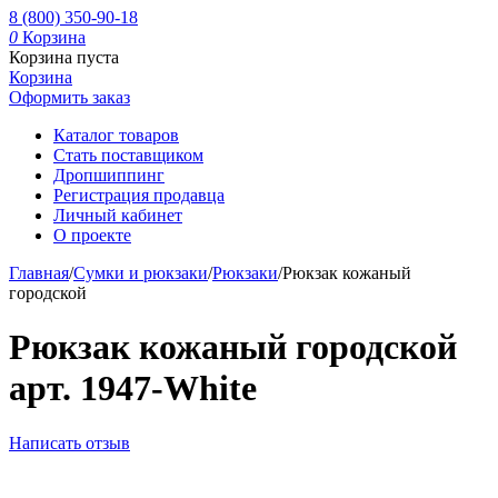
8 (800) 350-90-18
0
Корзина
Корзина пуста
Корзина
Оформить заказ
Каталог товаров
Стать поставщиком
Дропшиппинг
Регистрация продавца
Личный кабинет
О проекте
Главная
/
Сумки и рюкзаки
/
Рюкзаки
/
Рюкзак кожаный
городской
Рюкзак кожаный городской
арт. 1947-White
Написать отзыв