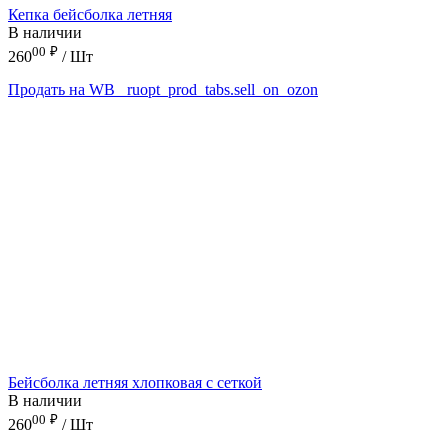
Кепка бейсболка летняя
В наличии
00
₽
260
/ Шт
Продать на WB
_ruopt_prod_tabs.sell_on_ozon
Бейсболка летняя хлопковая с сеткой
В наличии
00
₽
260
/ Шт