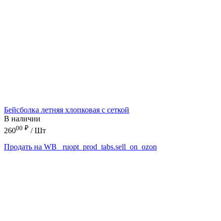
Бейсболка летняя хлопковая с сеткой
В наличии
00
₽
260
/ Шт
Продать на WB
_ruopt_prod_tabs.sell_on_ozon