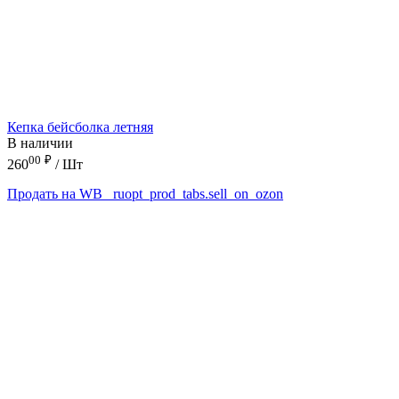
Кепка бейсболка летняя
В наличии
00
₽
260
/ Шт
Продать на WB
_ruopt_prod_tabs.sell_on_ozon