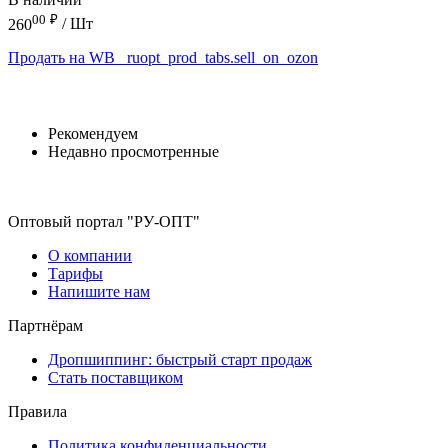
00
₽
260
/ Шт
Продать на WB
_ruopt_prod_tabs.sell_on_ozon
Рекомендуем
Недавно просмотренные
Оптовый портал "РУ-ОПТ"
О компании
Тарифы
Напишите нам
Партнёрам
Дропшиппинг: быстрый старт продаж
Стать поставщиком
Правила
Политика конфиденциальности