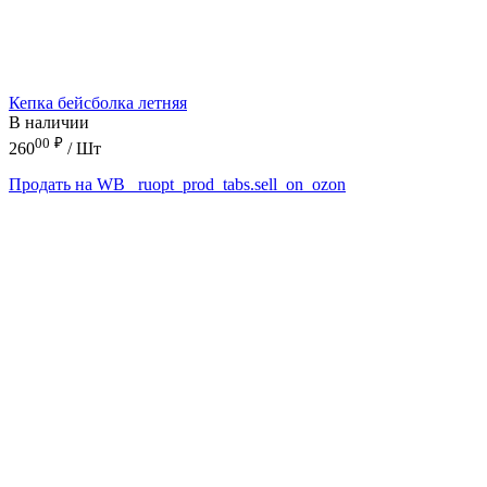
Кепка бейсболка летняя
В наличии
00
₽
260
/ Шт
Продать на WB
_ruopt_prod_tabs.sell_on_ozon