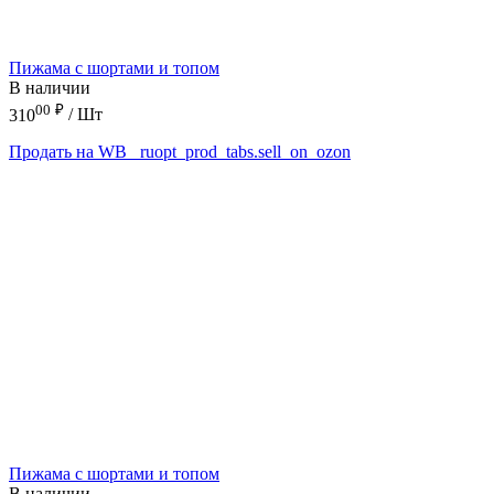
Пижама с шортами и топом
В наличии
00
₽
310
/ Шт
Продать на WB
_ruopt_prod_tabs.sell_on_ozon
Пижама с шортами и топом
В наличии