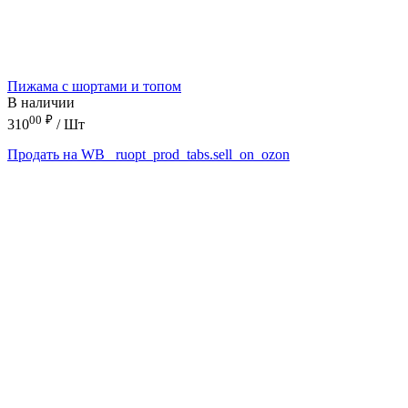
Пижама с шортами и топом
В наличии
00
₽
310
/ Шт
Продать на WB
_ruopt_prod_tabs.sell_on_ozon