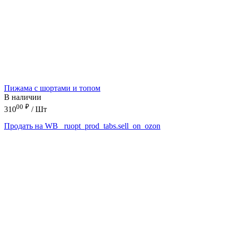
Пижама с шортами и топом
В наличии
00
₽
310
/ Шт
Продать на WB
_ruopt_prod_tabs.sell_on_ozon