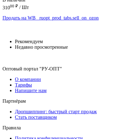
00
₽
310
/ Шт
Продать на WB
_ruopt_prod_tabs.sell_on_ozon
Рекомендуем
Недавно просмотренные
Оптовый портал "РУ-ОПТ"
О компании
Тарифы
Напишите нам
Партнёрам
Дропшиппинг: быстрый старт продаж
Стать поставщиком
Правила
Политика конфиденциальности