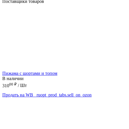
Поставщики товаров
Пижама с шортами и топом
В наличии
00
₽
310
/ Шт
Продать на WB
_ruopt_prod_tabs.sell_on_ozon