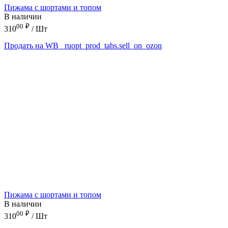
Пижама с шортами и топом
В наличии
00
₽
310
/ Шт
Продать на WB
_ruopt_prod_tabs.sell_on_ozon
Пижама с шортами и топом
В наличии
00
₽
310
/ Шт