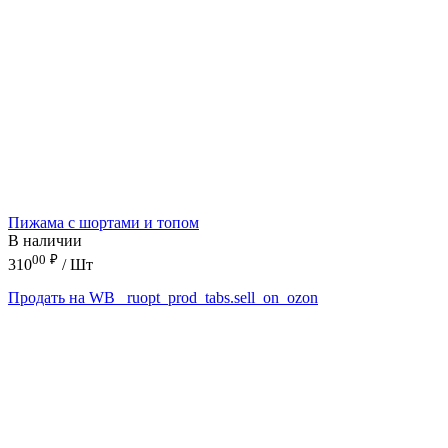
Пижама с шортами и топом
В наличии
00
₽
310
/ Шт
Продать на WB
_ruopt_prod_tabs.sell_on_ozon