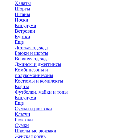
Халаты
Шорты
Штаны
Носки
Кигуруми
Ветровки
Куртки
Еще
Детская одежда
Брюки и шорты
Верхняя одежда
Джинсы и джеггинсы
Комбинезоны и
полукомбинезоны
Костюмы и комплекты
Кофты
Футболки, майки и топы
Кигуруми
Еще
Сумки и рюкзаки
Клатчи
Рюкзаки
Сумки
Школьные рюкзаки
Женская обувь