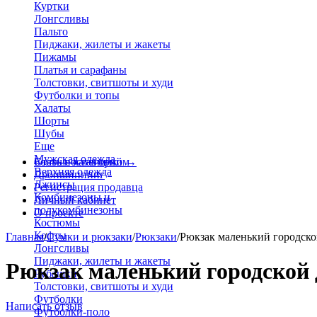
Куртки
Лонгсливы
Пальто
Пиджаки, жилеты и жакеты
Пижамы
Платья и сарафаны
Толстовки, свитшоты и худи
Футболки и топы
Халаты
Шорты
Шубы
Еще
Мужская одежда
Больше категорий
Стать поставщиком
→
Верхняя одежда
Дропшиппинг
Джинсы
Регистрация продавца
Комбинезоны и
Личный кабинет
полукомбинезоны
О проекте
Костюмы
Кофты
Главная
/
Сумки и рюкзаки
/
Рюкзаки
/
Рюкзак маленький городско
Лонгсливы
Пиджаки, жилеты и жакеты
Рюкзак маленький городской 
Рубашки
Толстовки, свитшоты и худи
Футболки
Написать отзыв
Футболки-поло