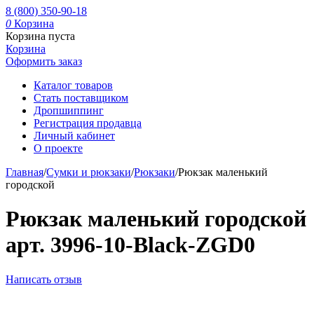
8 (800) 350-90-18
0
Корзина
Корзина пуста
Корзина
Оформить заказ
Каталог товаров
Стать поставщиком
Дропшиппинг
Регистрация продавца
Личный кабинет
О проекте
Главная
/
Сумки и рюкзаки
/
Рюкзаки
/
Рюкзак маленький
городской
Рюкзак маленький городской
арт. 3996-10-Black-ZGD0
Написать отзыв