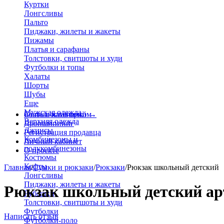
Куртки
Лонгсливы
Пальто
Пиджаки, жилеты и жакеты
Пижамы
Платья и сарафаны
Толстовки, свитшоты и худи
Футболки и топы
Халаты
Шорты
Шубы
Еще
Мужская одежда
Больше категорий
Стать поставщиком
→
Верхняя одежда
Дропшиппинг
Джинсы
Регистрация продавца
Комбинезоны и
Личный кабинет
полукомбинезоны
О проекте
Костюмы
Кофты
Главная
/
Сумки и рюкзаки
/
Рюкзаки
/
Рюкзак школьный детский
Лонгсливы
Пиджаки, жилеты и жакеты
Рюкзак школьный детский арт
Рубашки
Толстовки, свитшоты и худи
Футболки
Написать отзыв
Футболки-поло