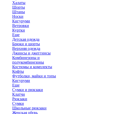
Халаты
Шорты
Штаны
Носки
Кигуруми
Ветровки
Куртки
Еще
Детская одежда
Брюки и шорты
Верхняя одежда
Джинсы и джеггинсы
Комбинезоны и
полукомбинезоны
Костюмы и комплекты
Кофты
Футболки, майки и топы
Кигуруми
Еще
Сумки и рюкзаки
Клатчи
Рюкзаки
Сумки
Школьные рюкзаки
Женская обувь