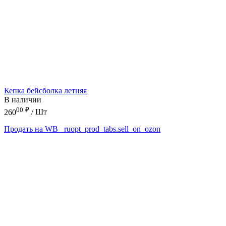
Кепка бейсболка летняя
В наличии
00
₽
260
/ Шт
Продать на WB
_ruopt_prod_tabs.sell_on_ozon