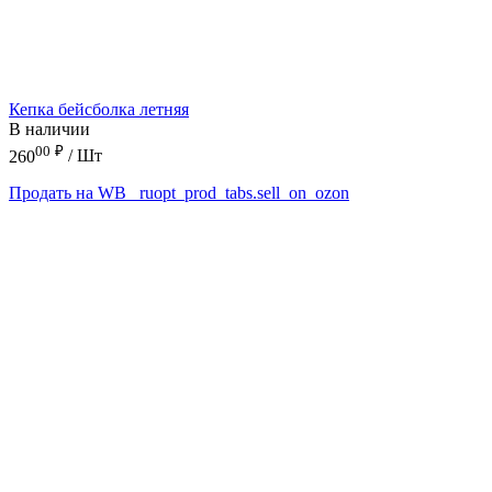
Кепка бейсболка летняя
В наличии
00
₽
260
/ Шт
Продать на WB
_ruopt_prod_tabs.sell_on_ozon