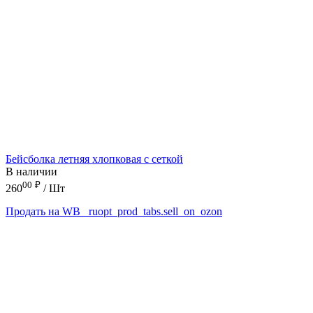
Бейсболка летняя хлопковая с сеткой
В наличии
00
₽
260
/ Шт
Продать на WB
_ruopt_prod_tabs.sell_on_ozon