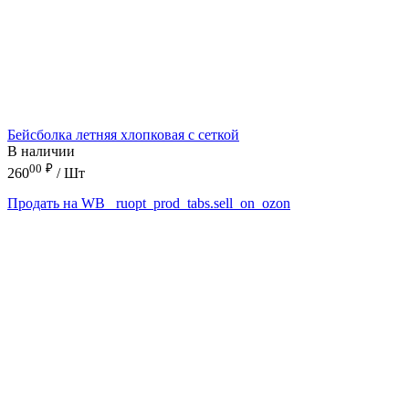
Бейсболка летняя хлопковая с сеткой
В наличии
00
₽
260
/ Шт
Продать на WB
_ruopt_prod_tabs.sell_on_ozon