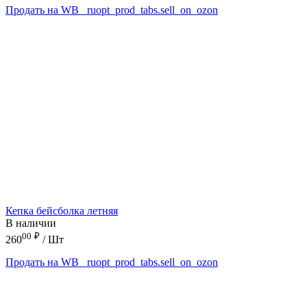
Продать на WB
_ruopt_prod_tabs.sell_on_ozon
Кепка бейсболка летняя
В наличии
00
₽
260
/ Шт
Продать на WB
_ruopt_prod_tabs.sell_on_ozon