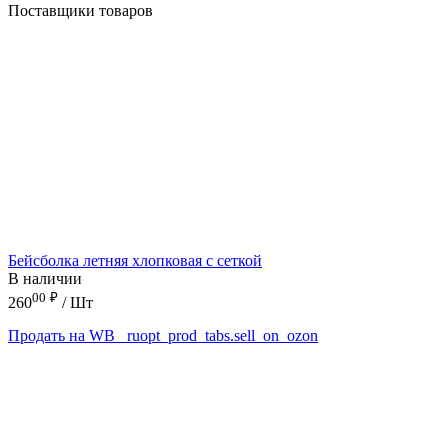
Поставщики товаров
Бейсболка летняя хлопковая с сеткой
В наличии
00
₽
260
/ Шт
Продать на WB
_ruopt_prod_tabs.sell_on_ozon