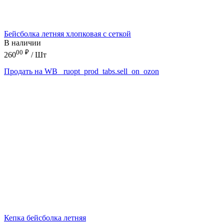
Бейсболка летняя хлопковая с сеткой
В наличии
00
₽
260
/ Шт
Продать на WB
_ruopt_prod_tabs.sell_on_ozon
Кепка бейсболка летняя