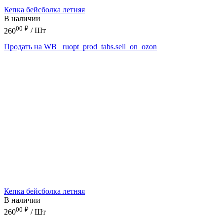
Кепка бейсболка летняя
В наличии
00
₽
260
/ Шт
Продать на WB
_ruopt_prod_tabs.sell_on_ozon
Кепка бейсболка летняя
В наличии
00
₽
260
/ Шт