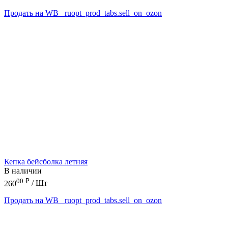
Продать на WB
_ruopt_prod_tabs.sell_on_ozon
Кепка бейсболка летняя
В наличии
00
₽
260
/ Шт
Продать на WB
_ruopt_prod_tabs.sell_on_ozon