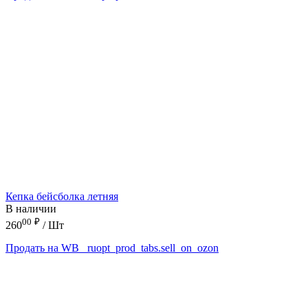
Кепка бейсболка летняя
В наличии
00
₽
260
/ Шт
Продать на WB
_ruopt_prod_tabs.sell_on_ozon