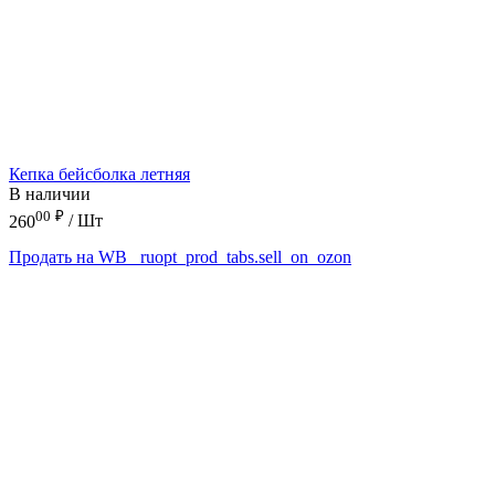
Кепка бейсболка летняя
В наличии
00
₽
260
/ Шт
Продать на WB
_ruopt_prod_tabs.sell_on_ozon