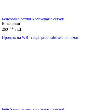
Бейсболка летняя хлопковая с сеткой
В наличии
00
₽
260
/ Шт
Продать на WB
_ruopt_prod_tabs.sell_on_ozon
Бейсболка летняя хлопковая с сеткой