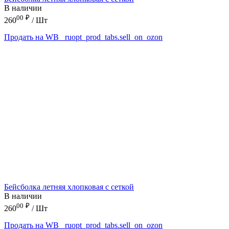
В наличии
00
₽
260
/ Шт
Продать на WB
_ruopt_prod_tabs.sell_on_ozon
Бейсболка летняя хлопковая с сеткой
В наличии
00
₽
260
/ Шт
Продать на WB
_ruopt_prod_tabs.sell_on_ozon