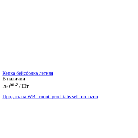
Кепка бейсболка летняя
В наличии
00
₽
260
/ Шт
Продать на WB
_ruopt_prod_tabs.sell_on_ozon