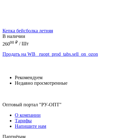
Кепка бейсболка летняя
В наличии
00
₽
260
/ Шт
Продать на WB
_ruopt_prod_tabs.sell_on_ozon
Рекомендуем
Недавно просмотренные
Оптовый портал "РУ-ОПТ"
О компании
Тарифы
Напишите нам
Партнёрам