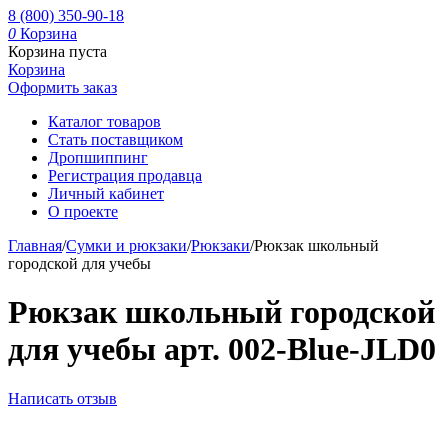
8 (800) 350-90-18
0
Корзина
Корзина пуста
Корзина
Оформить заказ
Каталог товаров
Стать поставщиком
Дропшиппинг
Регистрация продавца
Личный кабинет
О проекте
Главная
/
Сумки и рюкзаки
/
Рюкзаки
/
Рюкзак школьный
городской для учебы
Рюкзак школьный городской
для учебы арт. 002-Blue-JLD0
Написать отзыв