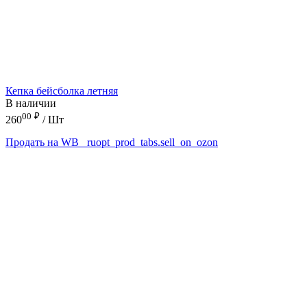
Кепка бейсболка летняя
В наличии
00
₽
260
/ Шт
Продать на WB
_ruopt_prod_tabs.sell_on_ozon