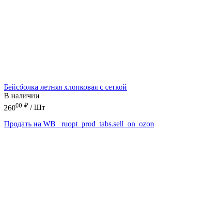
Бейсболка летняя хлопковая с сеткой
В наличии
00
₽
260
/ Шт
Продать на WB
_ruopt_prod_tabs.sell_on_ozon