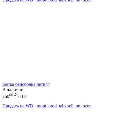
Кепка бейсболка летняя
В наличии
00
₽
260
/ Шт
Продать на WB
_ruopt_prod_tabs.sell_on_ozon