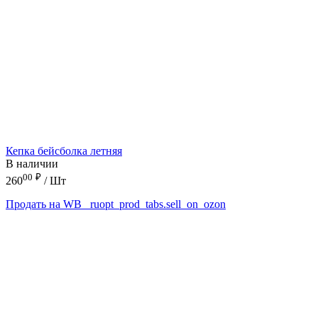
Кепка бейсболка летняя
В наличии
00
₽
260
/ Шт
Продать на WB
_ruopt_prod_tabs.sell_on_ozon