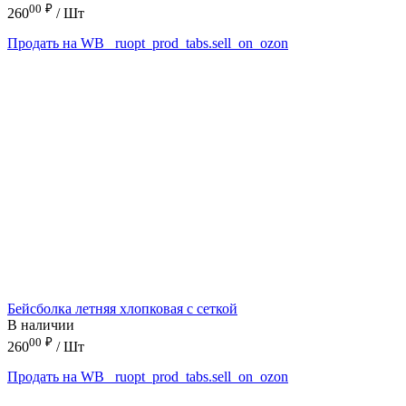
00
₽
260
/ Шт
Продать на WB
_ruopt_prod_tabs.sell_on_ozon
Бейсболка летняя хлопковая с сеткой
В наличии
00
₽
260
/ Шт
Продать на WB
_ruopt_prod_tabs.sell_on_ozon