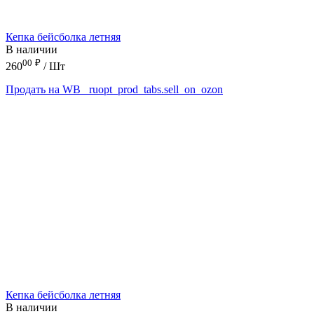
Кепка бейсболка летняя
В наличии
00
₽
260
/ Шт
Продать на WB
_ruopt_prod_tabs.sell_on_ozon
Кепка бейсболка летняя
В наличии