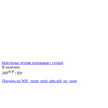
Бейсболка летняя хлопковая с сеткой
В наличии
00
₽
260
/ Шт
Продать на WB
_ruopt_prod_tabs.sell_on_ozon