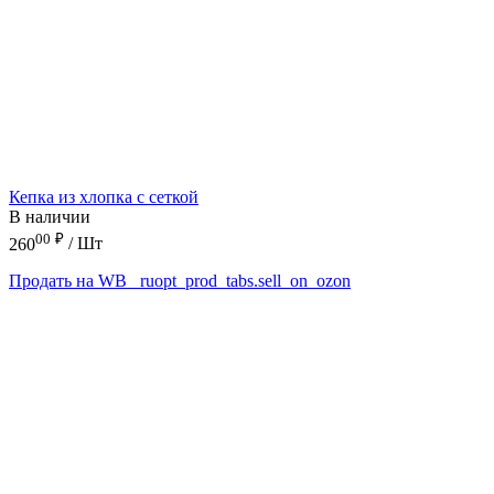
Кепка из хлопка с сеткой
В наличии
00
₽
260
/ Шт
Продать на WB
_ruopt_prod_tabs.sell_on_ozon