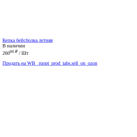
Кепка бейсболка летняя
В наличии
00
₽
260
/ Шт
Продать на WB
_ruopt_prod_tabs.sell_on_ozon