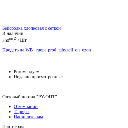
Бейсболка хлопковая с сеткой
В наличии
00
₽
260
/ Шт
Продать на WB
_ruopt_prod_tabs.sell_on_ozon
Рекомендуем
Недавно просмотренные
Оптовый портал "РУ-ОПТ"
О компании
Тарифы
Напишите нам
Партнёрам