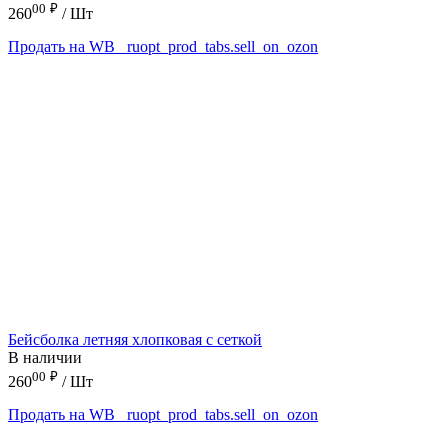
00
₽
260
/ Шт
Продать на WB
_ruopt_prod_tabs.sell_on_ozon
Бейсболка летняя хлопковая с сеткой
В наличии
00
₽
260
/ Шт
Продать на WB
_ruopt_prod_tabs.sell_on_ozon