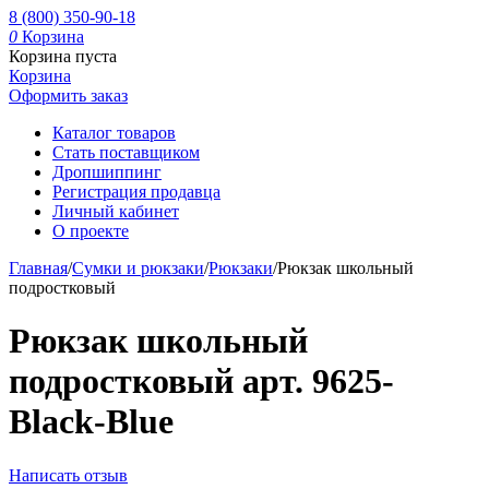
8 (800) 350-90-18
0
Корзина
Корзина пуста
Корзина
Оформить заказ
Каталог товаров
Стать поставщиком
Дропшиппинг
Регистрация продавца
Личный кабинет
О проекте
Главная
/
Сумки и рюкзаки
/
Рюкзаки
/
Рюкзак школьный
подростковый
Рюкзак школьный
подростковый арт. 9625-
Black-Blue
Написать отзыв