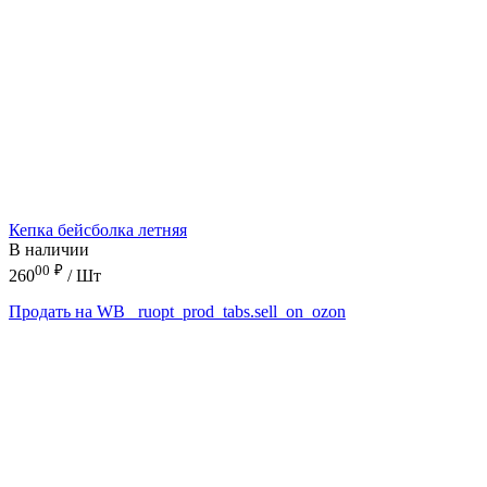
Кепка бейсболка летняя
В наличии
00
₽
260
/ Шт
Продать на WB
_ruopt_prod_tabs.sell_on_ozon