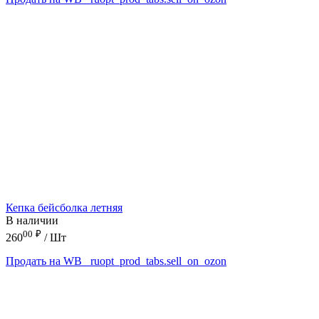
Кепка бейсболка летняя
В наличии
00
₽
260
/ Шт
Продать на WB
_ruopt_prod_tabs.sell_on_ozon