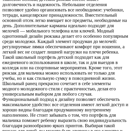
долговечность и надежность. Небольшие отделения
позволяют удобно организовать все необходимое: учебники,
тетради, канцелярские принадлежности. Вместительный
основной отсек легко вмещает все предметы, необходимые на
день. Дополнительные карманы идеально подходят для
мелочей — мобильного телефона или ключей. Модный
однотонный дизайн рюкзака делает его особенно популярным
среди молодежи. Каждый элемент продуман до мелочей:
регулируемые лямки обеспечивают комфорт при ношении, а
легкий вес не создает лишней нагрузки на плечи ребенка.
Такой школьный портфель детский подходит как для
ежедневного использования в школе, так и для выездов в
колледж или на спортивные мероприятия. Кроме того, этот
рюкзак для мальчика можно использовать не только для
учебы, но и как стильную сумку в повседневной жизни.
Школьный ранец прекрасно сочетает в себе элементы
модного молодежного стиля с практичностью, делая его
универсальным выбором для любого случая.
Функциональный подход к дизайну позволяет обеспечить
максимальное удобство: все отделения имеют легкий доступ и
хорошо видны благодаря продуманному внутреннему
наполнению. Не стоит забывать о том, что портфель для
мальчика поможет ребенку выразить свою индивидуальность
благодаря разнообразию ярких принтов. Выбирая такой
рюкзак для детей, вы можете быть уверены в его качестве и