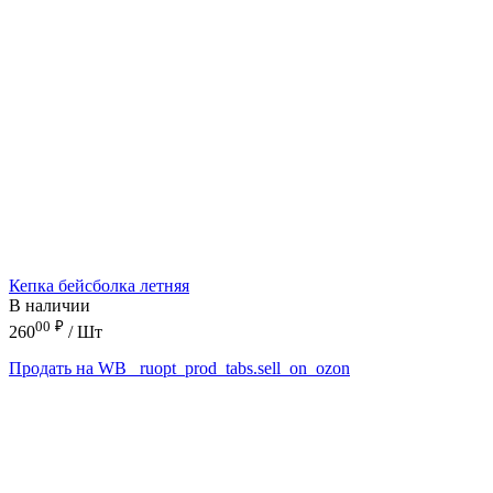
Кепка бейсболка летняя
В наличии
00
₽
260
/ Шт
Продать на WB
_ruopt_prod_tabs.sell_on_ozon