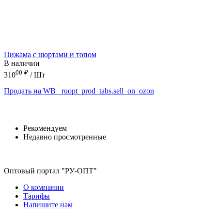
Пижама с шортами и топом
В наличии
00
₽
310
/ Шт
Продать на WB
_ruopt_prod_tabs.sell_on_ozon
Рекомендуем
Недавно просмотренные
Оптовый портал "РУ-ОПТ"
О компании
Тарифы
Напишите нам