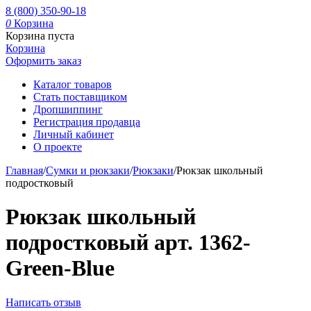
8 (800) 350-90-18
0
Корзина
Корзина пуста
Корзина
Оформить заказ
Каталог товаров
Стать поставщиком
Дропшиппинг
Регистрация продавца
Личный кабинет
О проекте
Главная
/
Сумки и рюкзаки
/
Рюкзаки
/
Рюкзак школьный
подростковый
Рюкзак школьный
подростковый арт. 1362-
Green-Blue
Написать отзыв