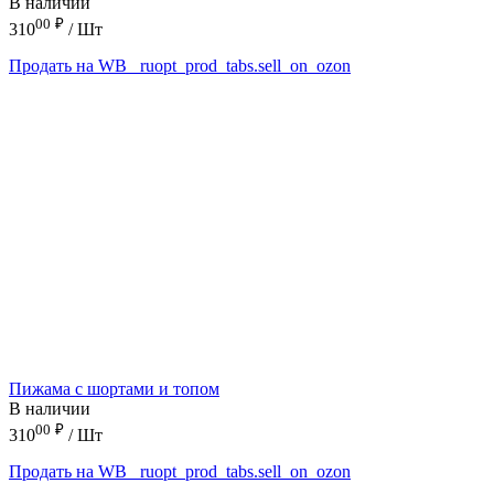
В наличии
00
₽
310
/ Шт
Продать на WB
_ruopt_prod_tabs.sell_on_ozon
Пижама с шортами и топом
В наличии
00
₽
310
/ Шт
Продать на WB
_ruopt_prod_tabs.sell_on_ozon