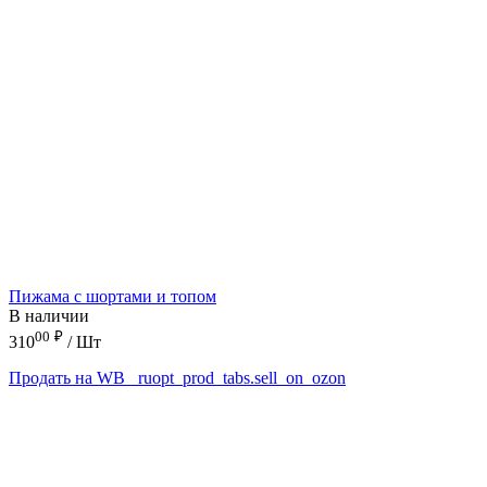
Пижама с шортами и топом
В наличии
00
₽
310
/ Шт
Продать на WB
_ruopt_prod_tabs.sell_on_ozon