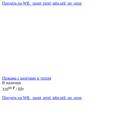
Продать на WB
_ruopt_prod_tabs.sell_on_ozon
Пижама с шортами и топом
В наличии
00
₽
310
/ Шт
Продать на WB
_ruopt_prod_tabs.sell_on_ozon