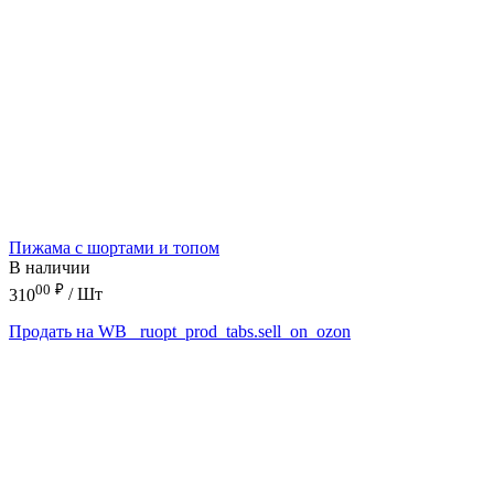
Пижама с шортами и топом
В наличии
00
₽
310
/ Шт
Продать на WB
_ruopt_prod_tabs.sell_on_ozon