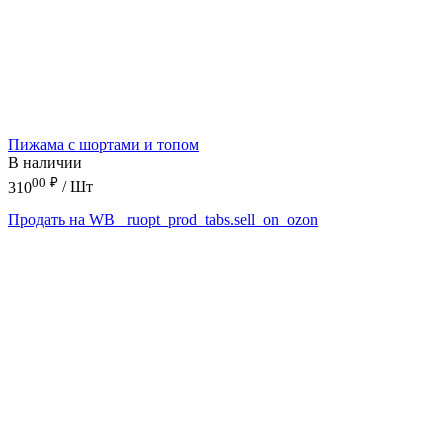
Пижама с шортами и топом
В наличии
00
₽
310
/ Шт
Продать на WB
_ruopt_prod_tabs.sell_on_ozon