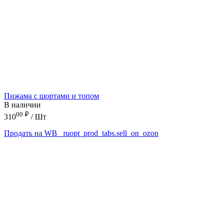
Пижама с шортами и топом
В наличии
00
₽
310
/ Шт
Продать на WB
_ruopt_prod_tabs.sell_on_ozon