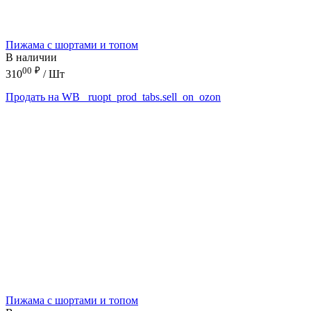
Пижама с шортами и топом
В наличии
00
₽
310
/ Шт
Продать на WB
_ruopt_prod_tabs.sell_on_ozon
Пижама с шортами и топом