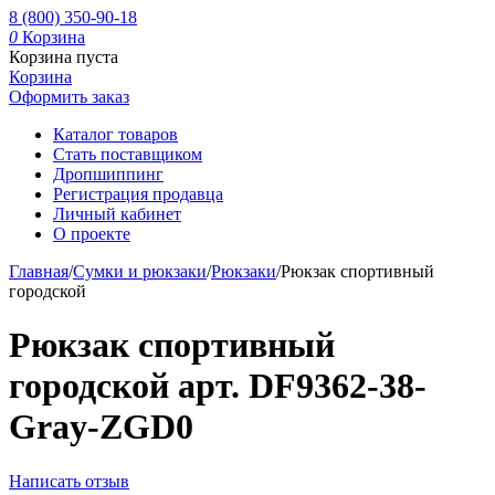
8 (800) 350-90-18
0
Корзина
Корзина пуста
Корзина
Оформить заказ
Каталог товаров
Стать поставщиком
Дропшиппинг
Регистрация продавца
Личный кабинет
О проекте
Главная
/
Сумки и рюкзаки
/
Рюкзаки
/
Рюкзак спортивный
городской
Рюкзак спортивный
городской арт. DF9362-38-
Gray-ZGD0
Написать отзыв