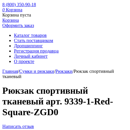
8 (800) 350-90-18
0
Корзина
Корзина пуста
Корзина
Оформить заказ
Каталог товаров
Стать поставщиком
Дропшиппинг
Регистрация продавца
Личный кабинет
О проекте
Главная
/
Сумки и рюкзаки
/
Рюкзаки
/
Рюкзак спортивный
тканевый
Рюкзак спортивный
тканевый арт. 9339-1-Red-
Square-ZGD0
Написать отзыв