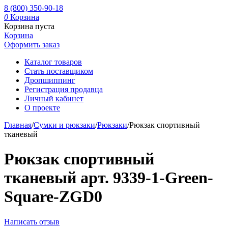
8 (800) 350-90-18
0
Корзина
Корзина пуста
Корзина
Оформить заказ
Каталог товаров
Стать поставщиком
Дропшиппинг
Регистрация продавца
Личный кабинет
О проекте
Главная
/
Сумки и рюкзаки
/
Рюкзаки
/
Рюкзак спортивный
тканевый
Рюкзак спортивный
тканевый арт. 9339-1-Green-
Square-ZGD0
Написать отзыв