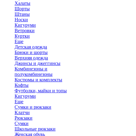
Халаты
Шорты
Штаны
Носки
Кигуруми
Ветровки
Куртки
Еще
Детская одежда
Брюки и шорты
Верхняя одежда
Джинсы и джеггинсы
Комбинезоны и
полукомбинезоны
Костюмы и комплекты
Кофты
Футболки, майки и топы
Кигуруми
Еще
Сумки и рюкзаки
Клатчи
Рюкзаки
Сумки
Школьные рюкзаки
Женская обувь