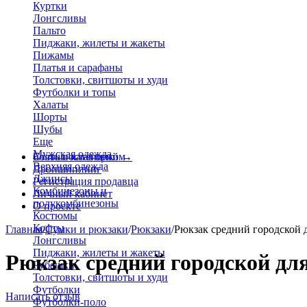
Куртки
Лонгсливы
Пальто
Пиджаки, жилеты и жакеты
Пижамы
Платья и сарафаны
Толстовки, свитшоты и худи
Футболки и топы
Халаты
Шорты
Шубы
Еще
Мужская одежда
Больше категорий
Стать поставщиком
→
Верхняя одежда
Дропшиппинг
Джинсы
Регистрация продавца
Комбинезоны и
Личный кабинет
полукомбинезоны
О проекте
Костюмы
Кофты
Главная
/
Сумки и рюкзаки
/
Рюкзаки
/
Рюкзак средний городской 
Лонгсливы
Пиджаки, жилеты и жакеты
Рюкзак средний городской для
Рубашки
Толстовки, свитшоты и худи
Футболки
Написать отзыв
Футболки-поло