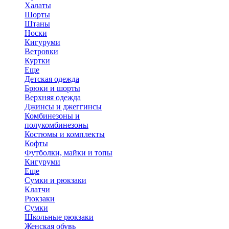
Халаты
Шорты
Штаны
Носки
Кигуруми
Ветровки
Куртки
Еще
Детская одежда
Брюки и шорты
Верхняя одежда
Джинсы и джеггинсы
Комбинезоны и
полукомбинезоны
Костюмы и комплекты
Кофты
Футболки, майки и топы
Кигуруми
Еще
Сумки и рюкзаки
Клатчи
Рюкзаки
Сумки
Школьные рюкзаки
Женская обувь