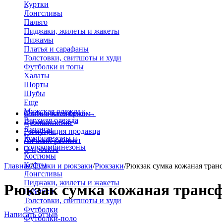
Куртки
Лонгсливы
Пальто
Пиджаки, жилеты и жакеты
Пижамы
Платья и сарафаны
Толстовки, свитшоты и худи
Футболки и топы
Халаты
Шорты
Шубы
Еще
Мужская одежда
Больше категорий
Стать поставщиком
→
Верхняя одежда
Дропшиппинг
Джинсы
Регистрация продавца
Комбинезоны и
Личный кабинет
полукомбинезоны
О проекте
Костюмы
Кофты
Главная
/
Сумки и рюкзаки
/
Рюкзаки
/
Рюкзак сумка кожаная тран
Лонгсливы
Пиджаки, жилеты и жакеты
Рюкзак сумка кожаная трансф
Рубашки
Толстовки, свитшоты и худи
Футболки
Написать отзыв
Футболки-поло