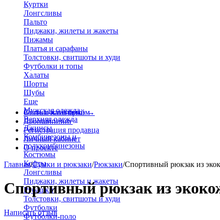
Куртки
Лонгсливы
Пальто
Пиджаки, жилеты и жакеты
Пижамы
Платья и сарафаны
Толстовки, свитшоты и худи
Футболки и топы
Халаты
Шорты
Шубы
Еще
Мужская одежда
Больше категорий
Стать поставщиком
→
Верхняя одежда
Дропшиппинг
Джинсы
Регистрация продавца
Комбинезоны и
Личный кабинет
полукомбинезоны
О проекте
Костюмы
Кофты
Главная
/
Сумки и рюкзаки
/
Рюкзаки
/
Спортивный рюкзак из эко
Лонгсливы
Пиджаки, жилеты и жакеты
Спортивный рюкзак из экокож
Рубашки
Толстовки, свитшоты и худи
Футболки
Написать отзыв
Футболки-поло