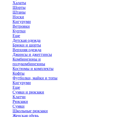
Халаты
Шорты
Штаны
Носки
Кигуруми
Ветровки
Куртки
Еще
Детская одежда
Брюки и шорты
Верхняя одежда
Джинсы и джеггинсы
Комбинезоны и
полукомбинезоны
Костюмы и комплекты
Кофты
Футболки, майки и топы
Кигуруми
Еще
Сумки и рюкзаки
Клатчи
Рюкзаки
Сумки
Школьные рюкзаки
Женская обувь