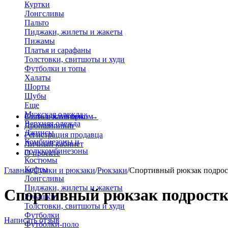
Куртки
Лонгсливы
Пальто
Пиджаки, жилеты и жакеты
Пижамы
Платья и сарафаны
Толстовки, свитшоты и худи
Футболки и топы
Халаты
Шорты
Шубы
Еще
Мужская одежда
Больше категорий
Стать поставщиком
→
Верхняя одежда
Дропшиппинг
Джинсы
Регистрация продавца
Комбинезоны и
Личный кабинет
полукомбинезоны
О проекте
Костюмы
Кофты
Главная
/
Сумки и рюкзаки
/
Рюкзаки
/
Спортивный рюкзак подро
Лонгсливы
Пиджаки, жилеты и жакеты
Спортивный рюкзак подростко
Рубашки
Толстовки, свитшоты и худи
Футболки
Написать отзыв
Футболки-поло