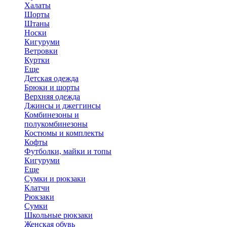
Халаты
Шорты
Штаны
Носки
Кигуруми
Ветровки
Куртки
Еще
Детская одежда
Брюки и шорты
Верхняя одежда
Джинсы и джеггинсы
Комбинезоны и
полукомбинезоны
Костюмы и комплекты
Кофты
Футболки, майки и топы
Кигуруми
Еще
Сумки и рюкзаки
Клатчи
Рюкзаки
Сумки
Школьные рюкзаки
Женская обувь