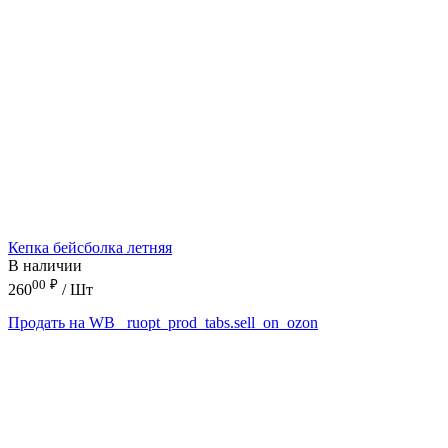
Кепка бейсболка летняя
В наличии
00
₽
260
/ Шт
Продать на WB
_ruopt_prod_tabs.sell_on_ozon