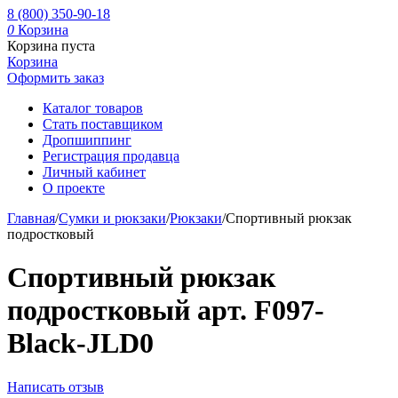
8 (800) 350-90-18
0
Корзина
Корзина пуста
Корзина
Оформить заказ
Каталог товаров
Стать поставщиком
Дропшиппинг
Регистрация продавца
Личный кабинет
О проекте
Главная
/
Сумки и рюкзаки
/
Рюкзаки
/
Спортивный рюкзак
подростковый
Спортивный рюкзак
подростковый арт. F097-
Black-JLD0
Написать отзыв