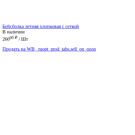
Бейсболка летняя хлопковая с сеткой
В наличии
00
₽
260
/ Шт
Продать на WB
_ruopt_prod_tabs.sell_on_ozon