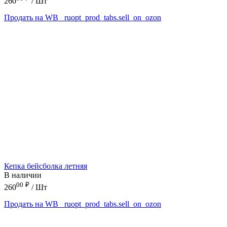
260
/ Шт
Продать на WB
_ruopt_prod_tabs.sell_on_ozon
Кепка бейсболка летняя
В наличии
00
₽
260
/ Шт
Продать на WB
_ruopt_prod_tabs.sell_on_ozon