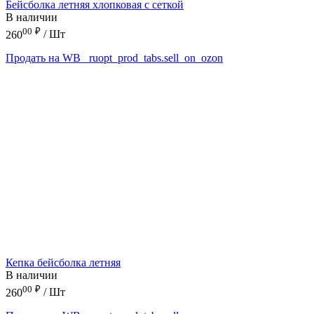
Бейсболка летняя хлопковая с сеткой
В наличии
00
₽
260
/ Шт
Продать на WB
_ruopt_prod_tabs.sell_on_ozon
Кепка бейсболка летняя
В наличии
00
₽
260
/ Шт