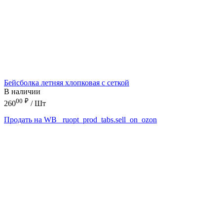
Бейсболка летняя хлопковая с сеткой
В наличии
00
₽
260
/ Шт
Продать на WB
_ruopt_prod_tabs.sell_on_ozon