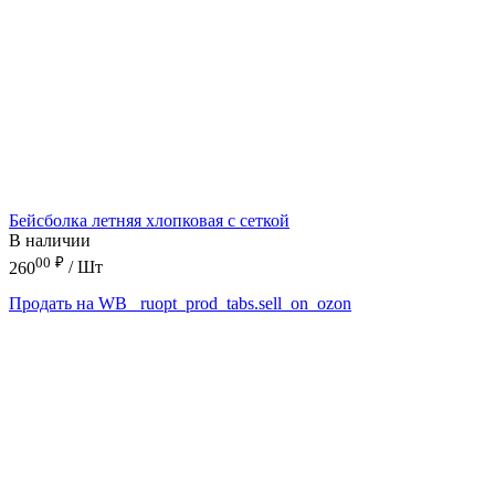
Бейсболка летняя хлопковая с сеткой
В наличии
00
₽
260
/ Шт
Продать на WB
_ruopt_prod_tabs.sell_on_ozon