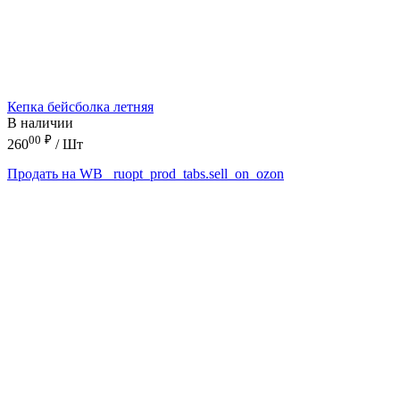
Кепка бейсболка летняя
В наличии
00
₽
260
/ Шт
Продать на WB
_ruopt_prod_tabs.sell_on_ozon