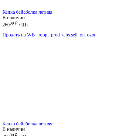
Кепка бейсболка летняя
В наличии
00
₽
260
/ Шт
Продать на WB
_ruopt_prod_tabs.sell_on_ozon
Кепка бейсболка летняя
В наличии
00
₽