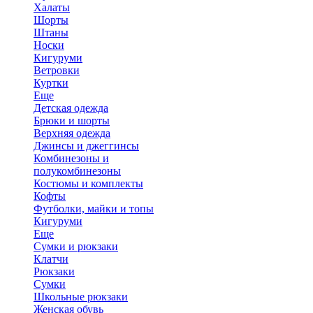
Халаты
Шорты
Штаны
Носки
Кигуруми
Ветровки
Куртки
Еще
Детская одежда
Брюки и шорты
Верхняя одежда
Джинсы и джеггинсы
Комбинезоны и
полукомбинезоны
Костюмы и комплекты
Кофты
Футболки, майки и топы
Кигуруми
Еще
Сумки и рюкзаки
Клатчи
Рюкзаки
Сумки
Школьные рюкзаки
Женская обувь