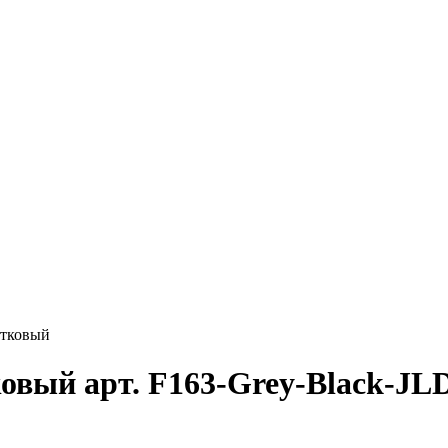
стковый
вый арт. F163-Grey-Black-JL