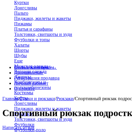
Куртки
Лонгсливы
Пальто
Пиджаки, жилеты и жакеты
Пижамы
Платья и сарафаны
Толстовки, свитшоты и худи
Футболки и топы
Халаты
Шорты
Шубы
Еще
Мужская одежда
Больше категорий
Стать поставщиком
→
Верхняя одежда
Дропшиппинг
Джинсы
Регистрация продавца
Комбинезоны и
Личный кабинет
полукомбинезоны
О проекте
Костюмы
Кофты
Главная
/
Сумки и рюкзаки
/
Рюкзаки
/
Спортивный рюкзак подро
Лонгсливы
Пиджаки, жилеты и жакеты
Спортивный рюкзак подростко
Рубашки
Толстовки, свитшоты и худи
Футболки
Написать отзыв
Футболки-поло