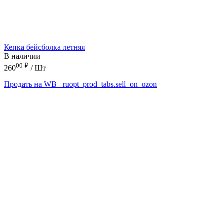
Кепка бейсболка летняя
В наличии
00
₽
260
/ Шт
Продать на WB
_ruopt_prod_tabs.sell_on_ozon