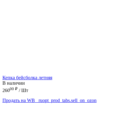
Кепка бейсболка летняя
В наличии
00
₽
260
/ Шт
Продать на WB
_ruopt_prod_tabs.sell_on_ozon