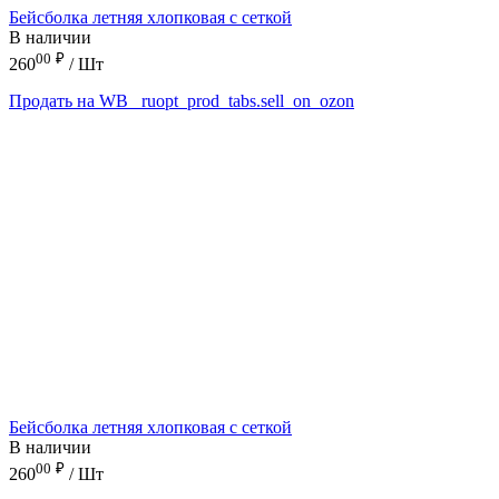
Бейсболка летняя хлопковая с сеткой
В наличии
00
₽
260
/ Шт
Продать на WB
_ruopt_prod_tabs.sell_on_ozon
Бейсболка летняя хлопковая с сеткой
В наличии
00
₽
260
/ Шт