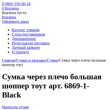
8 (800) 350-90-18
0
Корзина
Корзина пуста
Корзина
Оформить заказ
Каталог товаров
Стать поставщиком
Дропшиппинг
Регистрация продавца
Личный кабинет
О проекте
Главная
/
Сумки и рюкзаки
/
Сумки
/
Сумка через плечо большая
шоппер тоут
Сумка через плечо большая
шоппер тоут арт. 6869-1-
Black
Написать отзыв