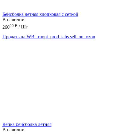
Бейсболка летняя хлопковая с сеткой
В наличии
00
₽
260
/ Шт
Продать на WB
_ruopt_prod_tabs.sell_on_ozon
Кепка бейсболка летняя
В наличии