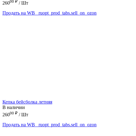
00
₽
260
/ Шт
Продать на WB
_ruopt_prod_tabs.sell_on_ozon
Кепка бейсболка летняя
В наличии
00
₽
260
/ Шт
Продать на WB
_ruopt_prod_tabs.sell_on_ozon