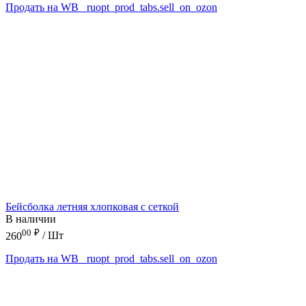
Продать на WB
_ruopt_prod_tabs.sell_on_ozon
Бейсболка летняя хлопковая с сеткой
В наличии
00
₽
260
/ Шт
Продать на WB
_ruopt_prod_tabs.sell_on_ozon