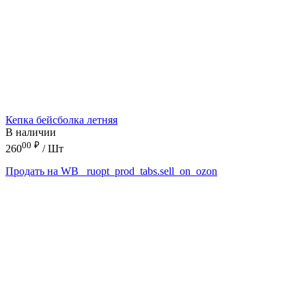
Кепка бейсболка летняя
В наличии
00
₽
260
/ Шт
Продать на WB
_ruopt_prod_tabs.sell_on_ozon