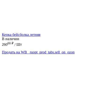
Кепка бейсболка летняя
В наличии
00
₽
260
/ Шт
Продать на WB
_ruopt_prod_tabs.sell_on_ozon