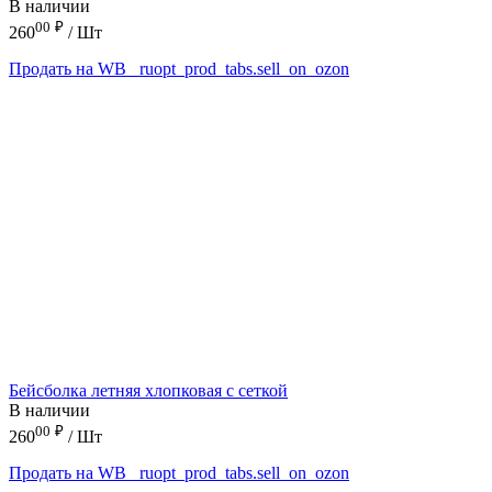
В наличии
00
₽
260
/ Шт
Продать на WB
_ruopt_prod_tabs.sell_on_ozon
Бейсболка летняя хлопковая с сеткой
В наличии
00
₽
260
/ Шт
Продать на WB
_ruopt_prod_tabs.sell_on_ozon