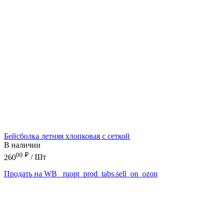
Бейсболка летняя хлопковая с сеткой
В наличии
00
₽
260
/ Шт
Продать на WB
_ruopt_prod_tabs.sell_on_ozon