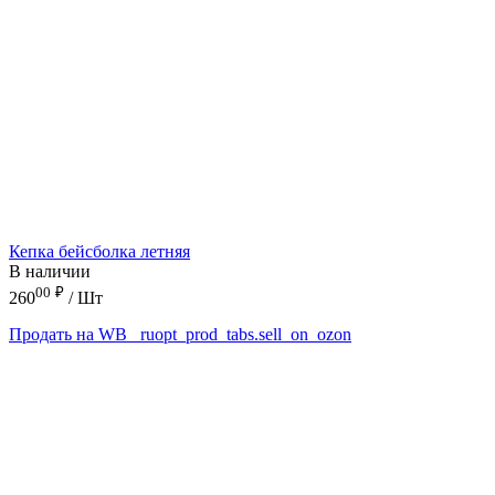
Кепка бейсболка летняя
В наличии
00
₽
260
/ Шт
Продать на WB
_ruopt_prod_tabs.sell_on_ozon