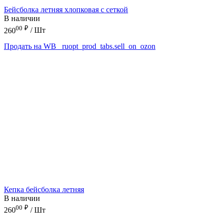
Бейсболка летняя хлопковая с сеткой
В наличии
00
₽
260
/ Шт
Продать на WB
_ruopt_prod_tabs.sell_on_ozon
Кепка бейсболка летняя
В наличии
00
₽
260
/ Шт