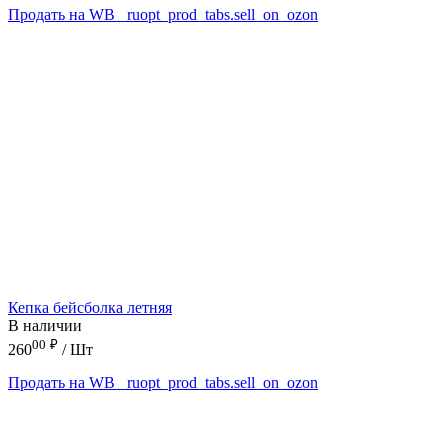
Продать на WB
_ruopt_prod_tabs.sell_on_ozon
Кепка бейсболка летняя
В наличии
00
₽
260
/ Шт
Продать на WB
_ruopt_prod_tabs.sell_on_ozon