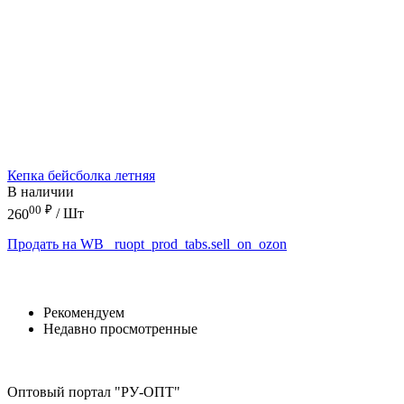
Кепка бейсболка летняя
В наличии
00
₽
260
/ Шт
Продать на WB
_ruopt_prod_tabs.sell_on_ozon
Рекомендуем
Недавно просмотренные
Оптовый портал "РУ-ОПТ"