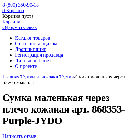
8 (800) 350-90-18
0
Корзина
Корзина пуста
Корзина
Оформить заказ
Каталог товаров
Стать поставщиком
Дропшиппинг
Регистрация продавца
Личный кабинет
О проекте
Главная
/
Сумки и рюкзаки
/
Сумки
/
Сумка маленькая через
плечо кожаная
Сумка маленькая через
плечо кожаная арт. 868353-
Purple-JYDO
Написать отзыв