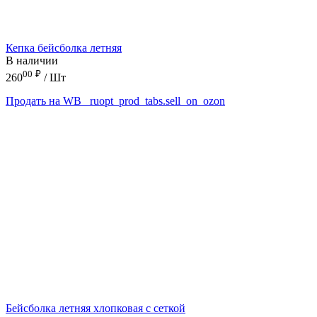
Кепка бейсболка летняя
В наличии
00
₽
260
/ Шт
Продать на WB
_ruopt_prod_tabs.sell_on_ozon
Бейсболка летняя хлопковая с сеткой