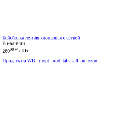
Бейсболка летняя хлопковая с сеткой
В наличии
00
₽
260
/ Шт
Продать на WB
_ruopt_prod_tabs.sell_on_ozon