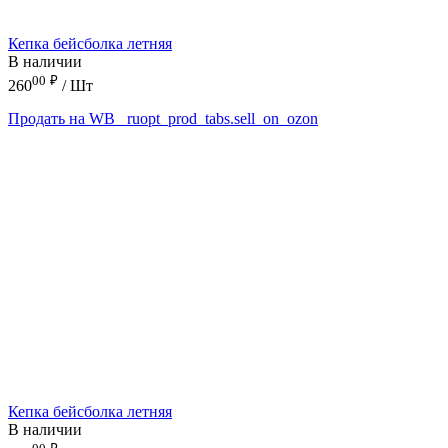
Кепка бейсболка летняя
В наличии
00
₽
260
/ Шт
Продать на WB
_ruopt_prod_tabs.sell_on_ozon
Кепка бейсболка летняя
В наличии