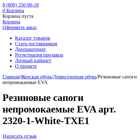
8 (800) 350-90-18
0
Корзина
Корзина пуста
Корзина
Оформить заказ
Каталог товаров
Стать поставщиком
Дропшиппинг
Регистрация продавца
Личный кабинет
О проекте
Главная
/
Женская обувь
/
Демисезонная обувь
/
Резиновые сапоги
непромокаемые EVA
Резиновые сапоги
непромокаемые EVA арт.
2320-1-White-TXE1
Написать отзыв