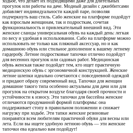
ходьбе, что делает их подходящими даже для длительных
прогулок или работы на даче. Модный дизайн с джиббитсами
добавляет индивидуальности каждой паре, позволяя
подчеркнуть ваш стиль. Сабо женские на платформе подойдут
как взрослым женщинам, так и подросткам, сочетая
функциональность и привлекательный внешний вид. Эти
женские сланцы универсальная обувь на каждый день: легкая
по весу и удобная в использовании. Сабо на платформе можно
использовать не только как пляжный аксессуар, но и как
домашнюю обувь или стильное дополнение к вашему летнему
гардеробу. Летние подростковые тапочки отлично подойдут
для весенних прогулок или садовых работ. Медицинская
обувь женская также подойдет тем, кто ищет практичную
медицинскую обувь с эргономичной конструкцией. Женские
летние шлепки идеально сочетаются с повседневной одеждой
и придают образу современный вид. Тапочки для женщин
домашние такого типа особенно актуальны для дачи или для
прогулок на открытом воздухе благодаря своей прочности и
устойчивости к износу. Эти тапочки для бассейна женские
отличаются продуманной формой платформы: она
поддерживает стопу в правильном положении и снижает
нагрузку при ходьбе. Эти тапки женские резиновые
понравятся всем любителям практичной обуви для весны или
лета. Если вы ищете удобную летнюю обувь — эти женские
тапочки ева идеально вам подойдут!