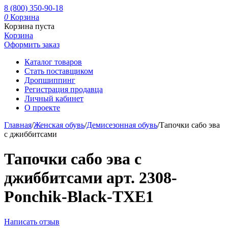
8 (800) 350-90-18
0
Корзина
Корзина пуста
Корзина
Оформить заказ
Каталог товаров
Стать поставщиком
Дропшиппинг
Регистрация продавца
Личный кабинет
О проекте
Главная
/
Женская обувь
/
Демисезонная обувь
/
Тапочки сабо эва
с джиббитсами
Тапочки сабо эва с
джиббитсами арт. 2308-
Ponchik-Black-TXE1
Написать отзыв