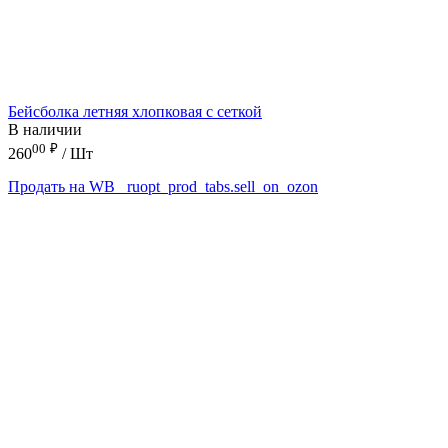
Бейсболка летняя хлопковая с сеткой
В наличии
00
₽
260
/ Шт
Продать на WB
_ruopt_prod_tabs.sell_on_ozon