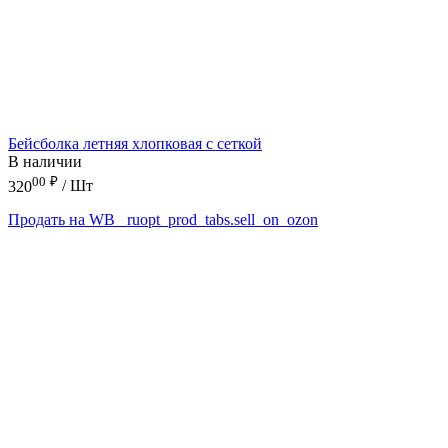
Бейсболка летняя хлопковая с сеткой
В наличии
00
₽
320
/ Шт
Продать на WB
_ruopt_prod_tabs.sell_on_ozon