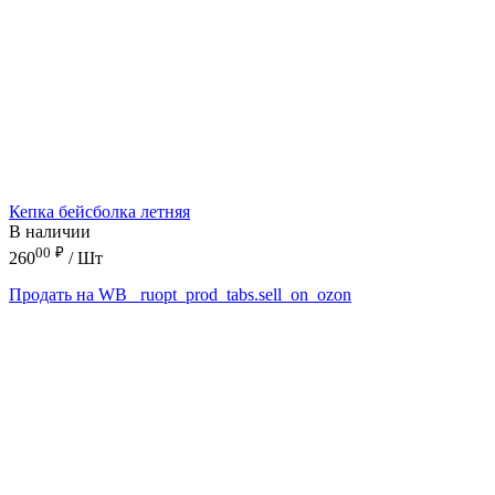
Кепка бейсболка летняя
В наличии
00
₽
260
/ Шт
Продать на WB
_ruopt_prod_tabs.sell_on_ozon