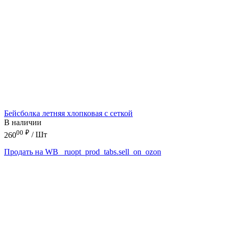
Бейсболка летняя хлопковая с сеткой
В наличии
00
₽
260
/ Шт
Продать на WB
_ruopt_prod_tabs.sell_on_ozon