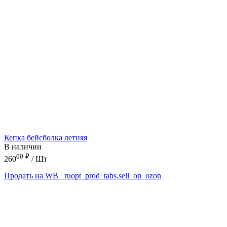
Кепка бейсболка летняя
В наличии
00
₽
260
/ Шт
Продать на WB
_ruopt_prod_tabs.sell_on_ozon