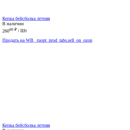
Кепка бейсболка летняя
В наличии
00
₽
260
/ Шт
Продать на WB
_ruopt_prod_tabs.sell_on_ozon
Кепка бейсболка летняя