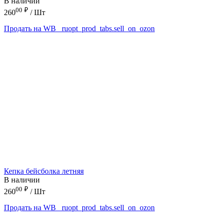
В наличии
00
₽
260
/ Шт
Продать на WB
_ruopt_prod_tabs.sell_on_ozon
Кепка бейсболка летняя
В наличии
00
₽
260
/ Шт
Продать на WB
_ruopt_prod_tabs.sell_on_ozon