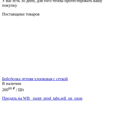
У вас есть 30 дней, для того чтобы протестировать вашу
покупку
Поставщики товаров
Бейсболка летняя хлопковая с сеткой
В наличии
00
₽
260
/ Шт
Продать на WB
_ruopt_prod_tabs.sell_on_ozon