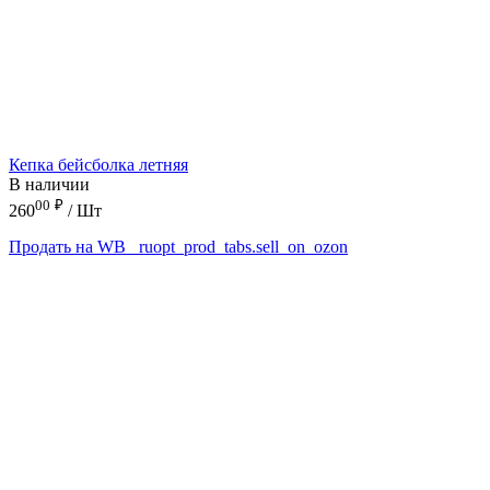
Кепка бейсболка летняя
В наличии
00
₽
260
/ Шт
Продать на WB
_ruopt_prod_tabs.sell_on_ozon