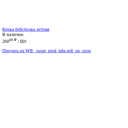
Кепка бейсболка летняя
В наличии
00
₽
260
/ Шт
Продать на WB
_ruopt_prod_tabs.sell_on_ozon