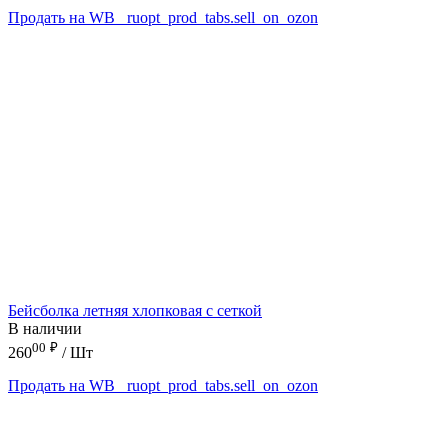
Продать на WB
_ruopt_prod_tabs.sell_on_ozon
Бейсболка летняя хлопковая с сеткой
В наличии
00
₽
260
/ Шт
Продать на WB
_ruopt_prod_tabs.sell_on_ozon