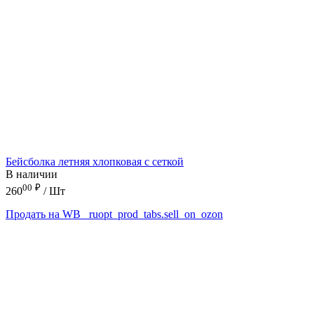
Бейсболка летняя хлопковая с сеткой
В наличии
00
₽
260
/ Шт
Продать на WB
_ruopt_prod_tabs.sell_on_ozon