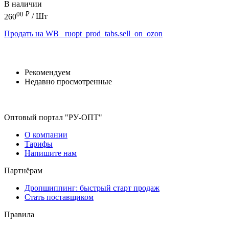
В наличии
00
₽
260
/ Шт
Продать на WB
_ruopt_prod_tabs.sell_on_ozon
Рекомендуем
Недавно просмотренные
Оптовый портал "РУ-ОПТ"
О компании
Тарифы
Напишите нам
Партнёрам
Дропшиппинг: быстрый старт продаж
Стать поставщиком
Правила