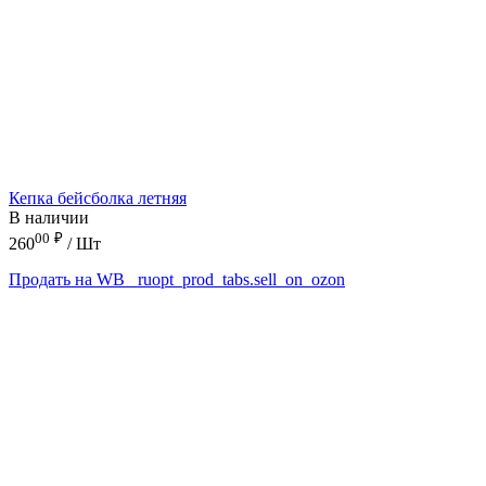
Кепка бейсболка летняя
В наличии
00
₽
260
/ Шт
Продать на WB
_ruopt_prod_tabs.sell_on_ozon