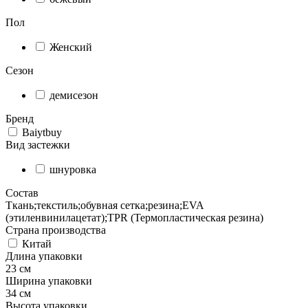
Пол
Женский
Сезон
демисезон
Бренд
Baiytbuy
Вид застежки
шнуровка
Состав
Ткань;текстиль;обувная сетка;резина;EVA
(этиленвинилацетат);TPR (Термопластическая резина)
Страна производства
Китай
Длина упаковки
23 см
Ширина упаковки
34 см
Высота упаковки