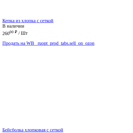
Кепка из хлопка с сеткой
В наличии
00
₽
260
/ Шт
Продать на WB
_ruopt_prod_tabs.sell_on_ozon
Бейсболка хлопковая с сеткой