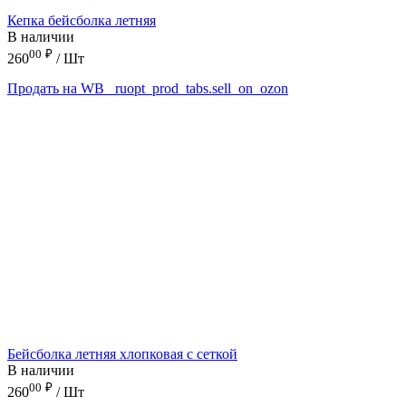
Кепка бейсболка летняя
В наличии
00
₽
260
/ Шт
Продать на WB
_ruopt_prod_tabs.sell_on_ozon
Бейсболка летняя хлопковая с сеткой
В наличии
00
₽
260
/ Шт