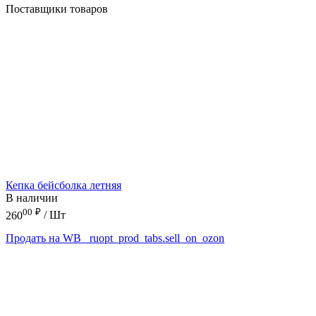
Поставщики товаров
Кепка бейсболка летняя
В наличии
00
₽
260
/ Шт
Продать на WB
_ruopt_prod_tabs.sell_on_ozon