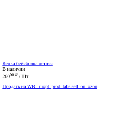
Кепка бейсболка летняя
В наличии
00
₽
260
/ Шт
Продать на WB
_ruopt_prod_tabs.sell_on_ozon