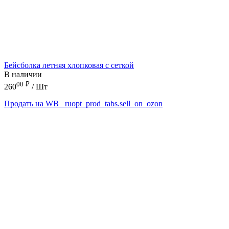
Бейсболка летняя хлопковая с сеткой
В наличии
00
₽
260
/ Шт
Продать на WB
_ruopt_prod_tabs.sell_on_ozon