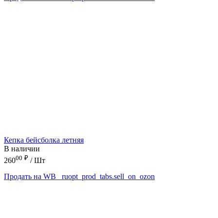
Кепка бейсболка летняя
В наличии
00
₽
260
/ Шт
Продать на WB
_ruopt_prod_tabs.sell_on_ozon