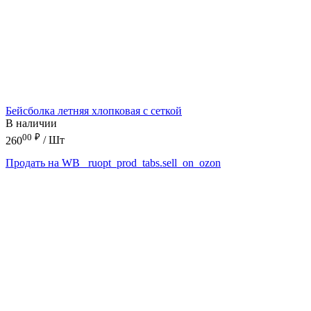
Бейсболка летняя хлопковая с сеткой
В наличии
00
₽
260
/ Шт
Продать на WB
_ruopt_prod_tabs.sell_on_ozon