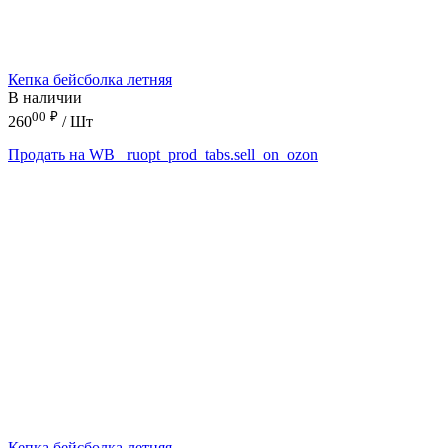
Кепка бейсболка летняя
В наличии
00
₽
260
/ Шт
Продать на WB
_ruopt_prod_tabs.sell_on_ozon
Кепка бейсболка летняя