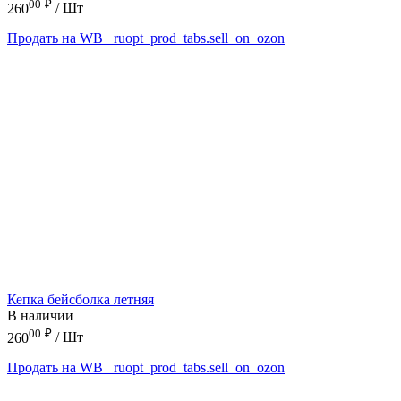
00
₽
260
/ Шт
Продать на WB
_ruopt_prod_tabs.sell_on_ozon
Кепка бейсболка летняя
В наличии
00
₽
260
/ Шт
Продать на WB
_ruopt_prod_tabs.sell_on_ozon