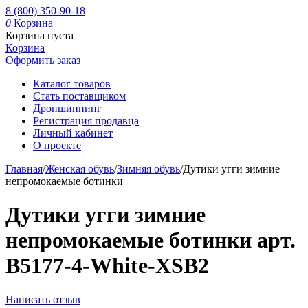
8 (800) 350-90-18
0
Корзина
Корзина пуста
Корзина
Оформить заказ
Каталог товаров
Стать поставщиком
Дропшиппинг
Регистрация продавца
Личный кабинет
О проекте
Главная
/
Женская обувь
/
Зимняя обувь
/
Дутики угги зимние
непромокаемые ботинки
Дутики угги зимние
непромокаемые ботинки арт.
B5177-4-White-XSB2
Написать отзыв