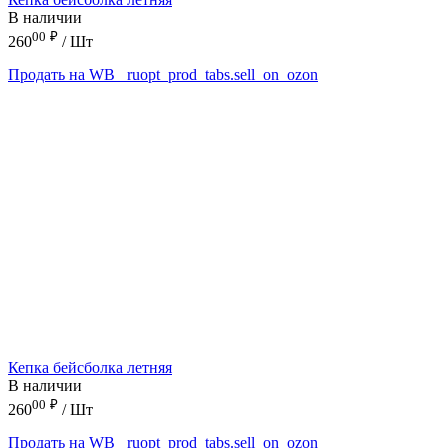
В наличии
00
₽
260
/ Шт
Продать на WB
_ruopt_prod_tabs.sell_on_ozon
Кепка бейсболка летняя
В наличии
00
₽
260
/ Шт
Продать на WB
_ruopt_prod_tabs.sell_on_ozon