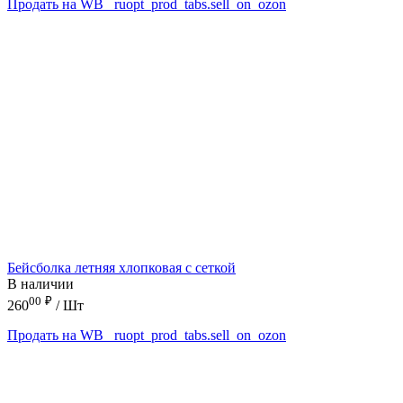
Продать на WB
_ruopt_prod_tabs.sell_on_ozon
Бейсболка летняя хлопковая с сеткой
В наличии
00
₽
260
/ Шт
Продать на WB
_ruopt_prod_tabs.sell_on_ozon