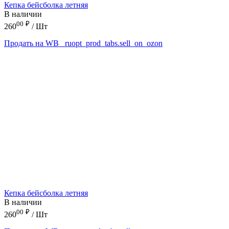
Кепка бейсболка летняя
В наличии
00
₽
260
/ Шт
Продать на WB
_ruopt_prod_tabs.sell_on_ozon
Кепка бейсболка летняя
В наличии
00
₽
260
/ Шт