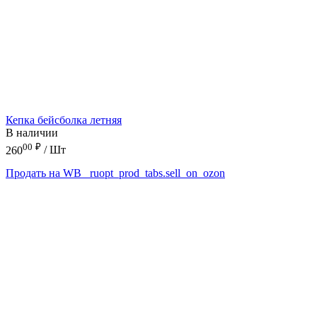
Кепка бейсболка летняя
В наличии
00
₽
260
/ Шт
Продать на WB
_ruopt_prod_tabs.sell_on_ozon