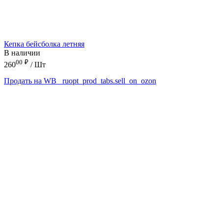
Кепка бейсболка летняя
В наличии
00
₽
260
/ Шт
Продать на WB
_ruopt_prod_tabs.sell_on_ozon